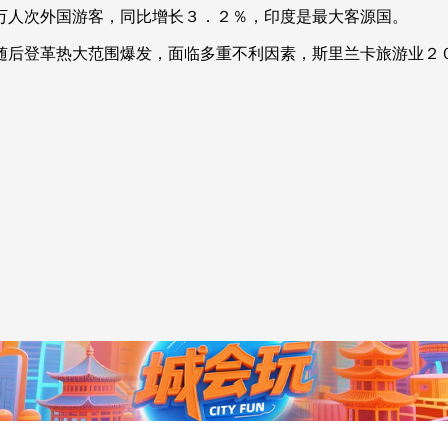
人次外国游客，同比增长３．２％，印度是最大客源国。
央博
非遗
文化
旅游
科普
健康
乐龄
阅读
后登革热大范围爆发，面临多重不利因素，斯里兰卡旅游业２０
云起
超级工厂
智敬中国
全民健康
颜选攻略
海洋
）
热播榜
总台企业白名单