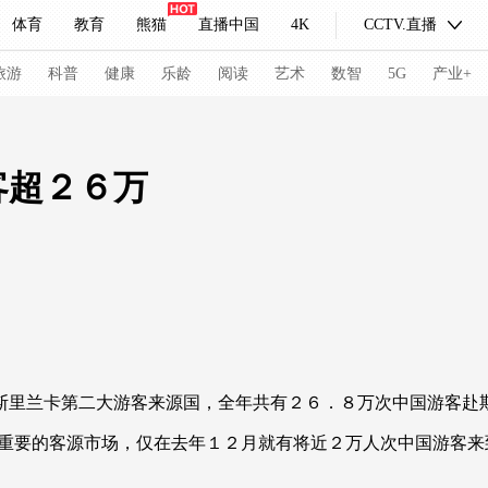
体育
教育
熊猫
直播中国
4K
CCTV.直播
式妙语
主持人
下载央视影音
热解读
天天学习
旅游
科普
健康
乐龄
阅读
艺术
数智
5G
产业+
纪录片网
国家大剧院
大型活动
客超２６万
科技
法治
文娱
人物
公益
图片
习式妙语
央视快评
央视网评
光华锐评
锋面
频道
VR/AR
4K专区
全景新闻
请入列
人生第一次
人生第二次
里兰卡第二大游客来源国，全年共有２６．８万次中国游客赴
冬奥会
CBA
NBA
中超
国足
国际足球
网球
综
要的客源市场，仅在去年１２月就有将近２万人次中国游客来
体育江湖
文化体育
冰雪道路
足球道路