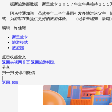
据斯旅游部数据，斯里兰卡２０１７年全年共接待２１１万
财经
教育
乡村振兴
生态环境
一带一路
阿马拉通加说，虽然去年上半年暴雨引发多地洪涝灾害，随
大国智造
大国展会
大国保险
云顶对话
式，为游客在斯提供更好的旅游体验。 （记者朱瑞卿 唐璐
编辑：许佳诺
斯里兰卡
旅游模式
旅游部
CCTV.节目官网
直播
节目单
栏目
片库
点击收起全文
返回央视网首页
返回旅游频道
分享：
扫一扫 分享到微信
|
返回顶部