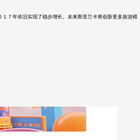
艺术
汽车
数智
5G
产业+
１７年依旧实现了稳步增长。未来斯里兰卡将创新更多旅游模
时尚
天气
才艺
网展
央央好物