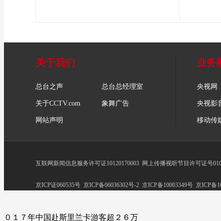
关于我们
业务
总台之声
总台总经理室
央视网
关于CCTV.com
象舞广告
央视影
网站声明
移动传
互联网新闻信息服务许可证10120170003
网上传播视听节目许可证号0102
京ICP证060535号
京ICP备06036302号-2
京ICP备10003349号
京ICP备10
０１７年中国赴斯里兰卡游客超２６万