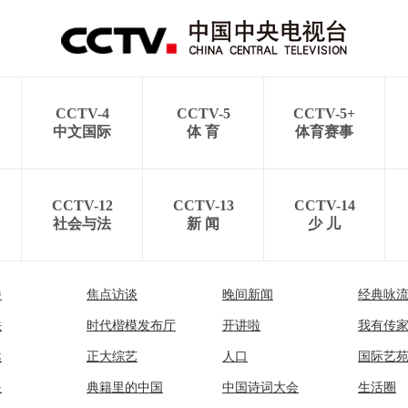
CCTV-4
CCTV-5
CCTV-5+
中文国际
体 育
体育赛事
CCTV-12
CCTV-13
CCTV-14
社会与法
新 闻
少 儿
播
焦点访谈
晚间新闻
经典咏
法
时代楷模发布厅
开讲啦
我有传
然
正大综艺
人口
国际艺
眼
典籍里的中国
中国诗词大会
生活圈