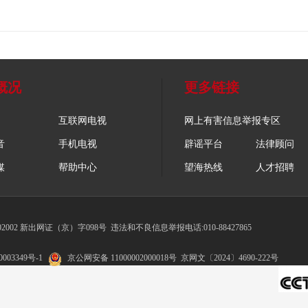
概况
更多链接
互联网电视
网上有害信息举报专区
音
手机电视
辟谣平台
法律顾问
媒
帮助中心
望海热线
人才招聘
002 新出网证（京）字098号
违法和不良信息举报电话:010-88427865
003349号-1
京公网安备 11000002000018号
京网文〔2024〕4690-222号