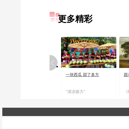
更多精彩
一块西瓜 甜了多方
跟
“清凉接力”
《