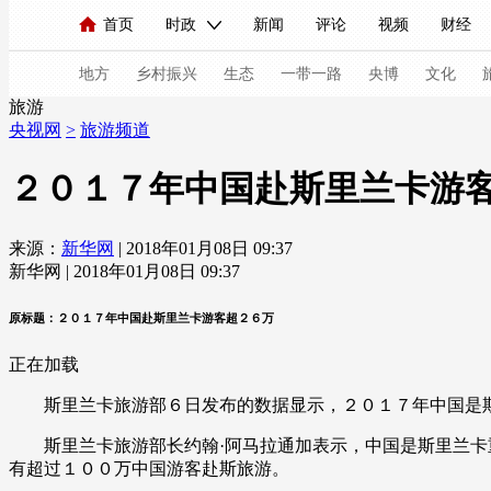
首页
时政
新闻
评论
视频
财经
人民领袖习近平
直播
海外频道
片库
iPanda
栏目大全
联播+
English
中国领导人
节目单
Монгол
听音
央视快评
微视频
习
地方
乡村振兴
生态
一带一路
央博
文化
旅游
央视网
>
旅游频道
总台春晚
网络春晚
共产党员网
秧纪录
２０１７年中国赴斯里兰卡游
来源：
新华网
| 2018年01月08日 09:37
新闻
国内
国际
评论
经济
军事
新华网 | 2018年01月08日 09:37
人民领袖习近平
联播+
热解读
天天学习
原标题：２０１７年中国赴斯里兰卡游客超２６万
视频
小央视频
小央直播
直播中国
熊猫
正在加载
现场
前线
比划
快看
蓝海中国
新兵
斯里兰卡旅游部６日发布的数据显示，２０１７年中国是斯
体育
直播
竞猜
2026年世界杯
2026年
斯里兰卡旅游部长约翰·阿马拉通加表示，中国是斯里兰卡重
有超过１００万中国游客赴斯旅游。
VIP会员
CCTV奥林匹克频道
生活体育大会