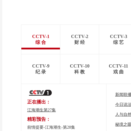
CCTV-1
CCTV-2
CCTV-3
综 合
财 经
综 艺
CCTV-9
CCTV-10
CCTV-11
纪 录
科 教
戏 曲
新闻联
正在播出：
今日说
江海潮生第27集
人与自
精彩预告：
秘境之
前情提要-江海潮生-第28集