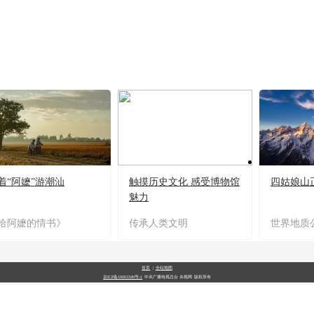
着“阿嬷”游潮汕
触摸历史文化 感受博物馆
四姑娘山
魅力
给阿嬷的情书》
传承人类文明
世界地质
首页
|
全站地图
京ICP备10003349号-1
中央广播电视总台
央视网
版权所有