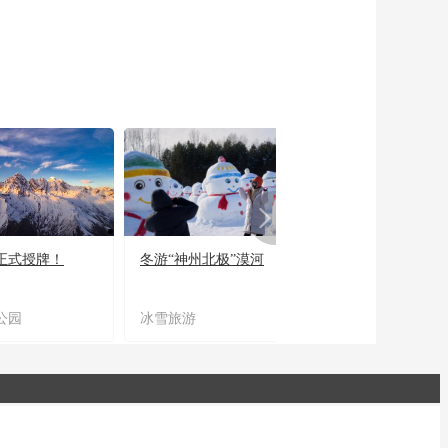
正式授牌！
冬游“神州北极”漠河
宜居宜业又宜游
公园
冰雪旅游
农文旅融合