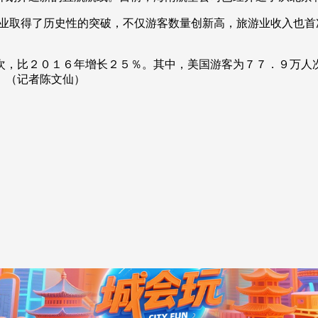
央博
非遗
文化
旅游
科普
健康
乐龄
阅读
取得了历史性的突破，不仅游客数量创新高，旅游业收入也首
云起
超级工厂
智敬中国
全民健康
颜选攻略
海洋
，比２０１６年增长２５％。其中，美国游客为７７．９万人次
。（记者陈文仙）
热播榜
总台企业白名单