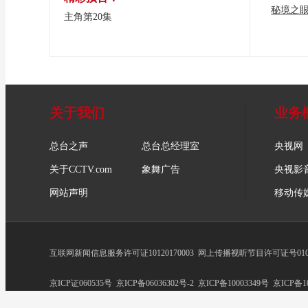
秘境之
主角第20集
关于我们
业务
总台之声
总台总经理室
央视网
关于CCTV.com
象舞广告
央视影
网站声明
移动传
互联网新闻信息服务许可证10120170003
网上传播视听节目许可证号0102
京ICP证060535号
京ICP备06036302号-2
京ICP备10003349号
京ICP备10