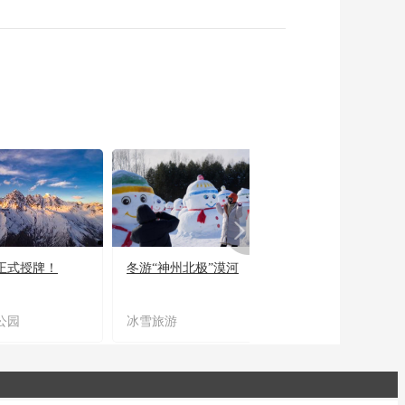
正式授牌！
冬游“神州北极”漠河
宜居宜业又宜游
公园
冰雪旅游
农文旅融合