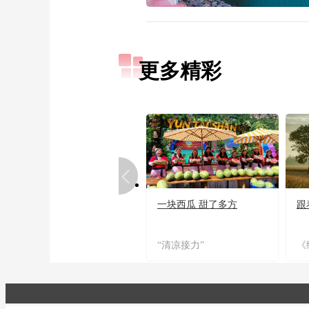
更多精彩
一块西瓜 甜了多方
跟
“清凉接力”
《