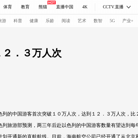
体育
教育
熊猫
直播中国
4K
CCTV.直播
式妙语
主持人
下载央视影音
热解读
天天学习
旅游
科普
健康
乐龄
阅读
艺术
数智
5G
产业+
纪录片网
国家大剧院
大型活动
１２．３万人次
科技
法治
文娱
人物
公益
图片
习式妙语
央视快评
央视网评
光华锐评
锋面
频道
VR/AR
4K专区
全景新闻
请入列
人生第一次
人生第二次
列的中国游客首次突破１０万人次，达到１２．３万人次，比
冬奥会
CBA
NBA
中超
国足
国际足球
网球
综
列旅游部预测，两三年后赴以色列的中国游客数量有望达到每
体育江湖
文化体育
冰雪道路
足球道路
划开通新的直航航线。目前，海南航空公司已经开通了从北京和