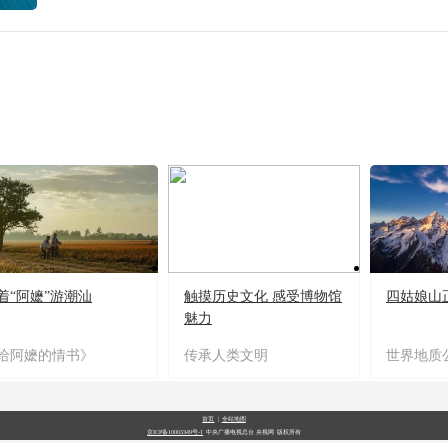
着“阿嬷”游潮汕
触摸历史文化 感受博物馆
四姑娘山
魅力
给阿嬷的情书》
传承人类文明
世界地质
首页
|
全站地图
京ICP备10003349号-1
中央广播电视总台
央视网
版权所有