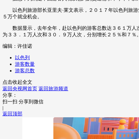
财经
教育
乡村振兴
生态环境
一带一路
以色列旅游部长亚里夫·莱文表示，２０１７年以色列旅游业
５万个就业机会。
大国智造
大国展会
大国保险
云顶对话
数据显示，去年全年，赴以色列的游客总数达３６１万人次
为３３．１万人次和３０．９万人次，分别增长２５％和７％
编辑：许佳诺
以色列
CCTV.节目官网
直播
节目单
栏目
片库
游客数量
游客总数
点击收起全文
返回央视网首页
返回旅游频道
分享：
扫一扫 分享到微信
|
返回顶部