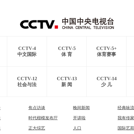
CCTV-4
CCTV-5
CCTV-5+
中文国际
体 育
体育赛事
CCTV-12
CCTV-13
CCTV-14
社会与法
新 闻
少 儿
播
焦点访谈
晚间新闻
经典咏
法
时代楷模发布厅
开讲啦
我有传
然
正大综艺
人口
国际艺