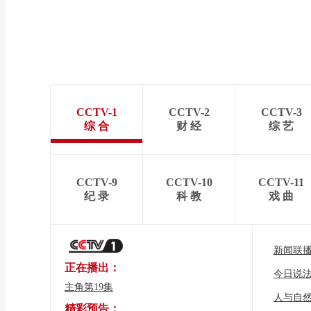
CCTV-1
CCTV-2
CCTV-3
综 合
财 经
综 艺
CCTV-9
CCTV-10
CCTV-11
纪 录
科 教
戏 曲
新闻联
正在播出：
今日说
主角第19集
人与自
精彩预告：