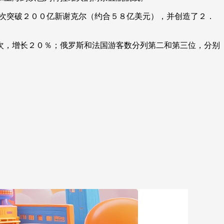
艺术
汽车
数智
5G
产业+
次突破２００亿新谢克尔（约合５８亿美元），并创造了２．
时尚
天气
才艺
网展
央央好物
，增长２０％；俄罗斯和法国游客数分列第二和第三位，分别