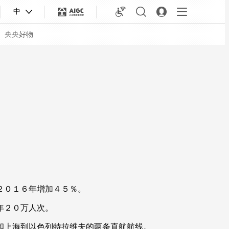
中
央央好物
２０１６年增加４５％。
合体育
亚冬会
年２０万人次。
上海到以色列特拉维夫的两条直航航线。