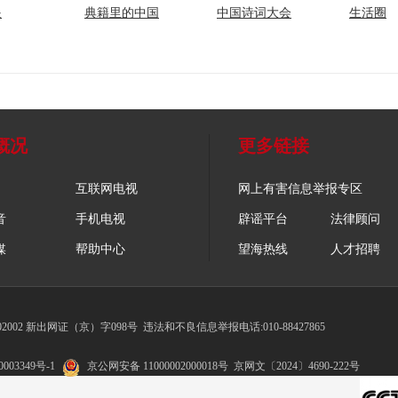
眼
典籍里的中国
中国诗词大会
生活圈
概况
更多链接
互联网电视
网上有害信息举报专区
音
手机电视
辟谣平台
法律顾问
媒
帮助中心
望海热线
人才招聘
002 新出网证（京）字098号
违法和不良信息举报电话:010-88427865
003349号-1
京公网安备 11000002000018号
京网文〔2024〕4690-222号