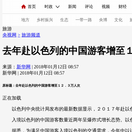
首页
时政
新闻
评论
视频
财经
人民领袖习近平
直播
海外频道
片库
iPanda
栏目大全
联播+
English
中国领导人
节目单
Монгол
听音
央视快评
微视频
习
地方
乡村振兴
生态
一带一路
央博
文化
旅游
央视网
>
旅游频道
总台春晚
网络春晚
共产党员网
秧纪录
去年赴以色列的中国游客增至
来源：
新华网
| 2018年01月12日 08:57
新闻
国内
国际
评论
经济
军事
新华网 | 2018年01月12日 08:57
人民领袖习近平
联播+
热解读
天天学习
原标题：去年赴以色列的中国游客增至１２．３万人次
视频
小央视频
小央直播
直播中国
熊猫
正在加载
现场
前线
比划
快看
蓝海中国
新兵
以色列中央统计局发布的最新数据显示，２０１７年赴以色
体育
直播
竞猜
2026年世界杯
2026年
入境以色列的中国游客数量近两年呈爆炸式增长态势。以色
VIP会员
CCTV奥林匹克频道
生活体育大会
据悉，为满足中国游客入境以色列的交通需求，今年中以计