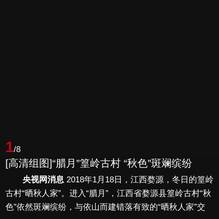
1
/8
[高清组图]“腊月”篁岭古村 “秋色”斑斓缤纷
央视网消息
2018年1月18日，江西婺源，冬日的篁岭
古村“晒秋人家”。进入“腊月”，江西省婺源县篁岭古村“秋
色”依然斑斓缤纷，与依山而建错落有致的“晒秋人家”交