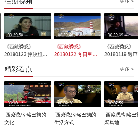
往期视频
更多 >
00:29:50
00:29:46
00:29:39
《西藏诱惑》
《西藏诱惑》
《西藏诱惑》
20180123 摔跤姐妹
20180122 冬日里的
20180119 迥
花
暖流
下江南
精彩看点
更多 >
00:10:12
00:09:30
00:07:59
[西藏诱惑]珞巴族的
[西藏诱惑]珞巴族的
[西藏诱惑]珞巴
文化
生活方式
聚集地