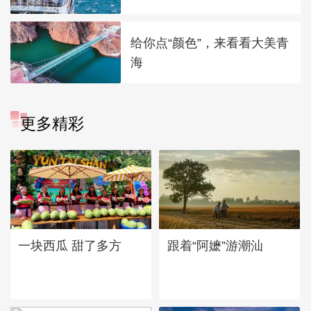
给你点“颜色”，来看看大美青
海
更多精彩
一块西瓜 甜了多方
跟着“阿嬷”游潮汕