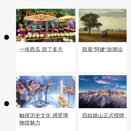
一块西瓜 甜了多方
跟着“阿嬷”游潮汕
四姑娘山正式授牌！
触摸历史文化 感受博
物馆魅力