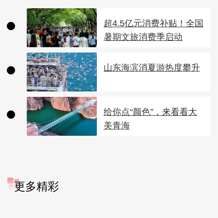
超4.5亿元消费补贴！全国
暑期文旅消费季启动
山东海滨消夏游热度攀升
给你点“颜色”，来看看大
美青海
更多精彩