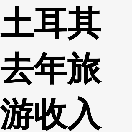
土耳其
财经
教育
乡村振兴
生态环境
一带一路
央博
大国智造
大国展会
大国保险
云顶对话
云起
超
去年旅
CCTV.节目官网
直播
节目单
栏目
片库
热播榜
游收入