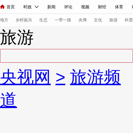
首页
时政
新闻
评论
视频
财经
体育
人民领袖习近平
直播
海外频道
片库
iPanda
栏目大全
联播+
English
中国领导人
节目单
Монгол
听音
央视快评
微视频
习式妙语
主持人
下
地方
乡村振兴
生态
一带一路
央博
文化
旅游
科普
旅游
总台春晚
网络春晚
共产党员网
秧纪录
纪录片网
新闻
国内
国际
评论
经济
军事
科技
法
央视网
>
旅游频
人民领袖习近平
联播+
热解读
天天学习
习式妙语
视频
小央视频
小央直播
直播中国
熊猫频道
V
道
现场
前线
比划
快看
蓝海中国
新兵请入列
体育
直播
竞猜
2026年世界杯
2026年冬奥会
VIP会员
CCTV奥林匹克频道
生活体育大会
体育江湖