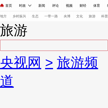
首页
时政
新闻
评论
视频
财经
体育
人民领袖习近平
直播
海外频道
片库
iPanda
栏目大全
联播+
English
中国领导人
节目单
Монгол
听音
央视快评
微视频
习式妙语
主持人
下
地方
乡村振兴
生态
一带一路
央博
文化
旅游
科普
旅游
总台春晚
网络春晚
共产党员网
秧纪录
纪录片网
新闻
国内
国际
评论
经济
军事
科技
法
央视网
>
旅游频
人民领袖习近平
联播+
热解读
天天学习
习式妙语
视频
小央视频
小央直播
直播中国
熊猫频道
V
道
现场
前线
比划
快看
蓝海中国
新兵请入列
体育
直播
竞猜
2026年世界杯
2026年冬奥会
VIP会员
CCTV奥林匹克频道
生活体育大会
体育江湖