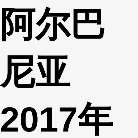
阿尔巴
财经
教育
乡村振兴
生态环境
一带一路
央博
大国智造
大国展会
大国保险
云顶对话
云起
超
尼亚
CCTV.节目官网
直播
节目单
栏目
片库
热播榜
2017年