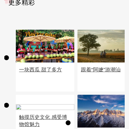
更多精彩
一块西瓜 甜了多方
跟着“阿嬷”游潮汕
触摸历史文化 感受博
物馆魅力