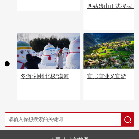
四姑娘山正式授牌！
宜居宜业又宜游
冬游“神州北极”漠河