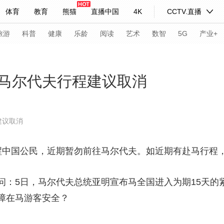
体育
教育
熊猫
直播中国
4K
CCTV.直播
式妙语
主持人
下载央视影音
热解读
天天学习
旅游
科普
健康
乐龄
阅读
艺术
数智
5G
产业+
纪录片网
国家大剧院
大型活动
马尔代夫行程建议取消
科技
法治
文娱
人物
公益
图片
建议取消
习式妙语
央视快评
央视网评
光华锐评
锋面
中国公民，近期暂勿前往马尔代夫。如近期有赴马行程
频道
VR/AR
4K专区
全景新闻
请入列
人生第一次
人生第二次
5日，马尔代夫总统亚明宣布马全国进入为期15天的
障在马游客安全？
年冬奥会
CBA
NBA
中超
国足
国际足球
网球
综
体育江湖
文化体育
冰雪道路
足球道路