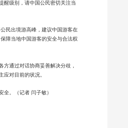
提醒级别，请中国公民密切关注当
艺术
汽车
数智
5G
产业+
时尚
天气
才艺
网展
央央好物
公民出境游高峰，建议中国游客在
，保障当地中国游客的安全与合法权
各方通过对话协商妥善解决分歧，
主应对目前的状况。
全。（记者 闫子敏）