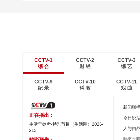
CCTV-1
CCTV-2
CCTV-3
综 合
财 经
综 艺
CCTV-9
CCTV-10
CCTV-11
纪 录
科 教
戏 曲
新闻联
正在播出：
今日说
生活早参考-特别节目（生活圈）2026-
人与自
213
秘境之
精彩预告：