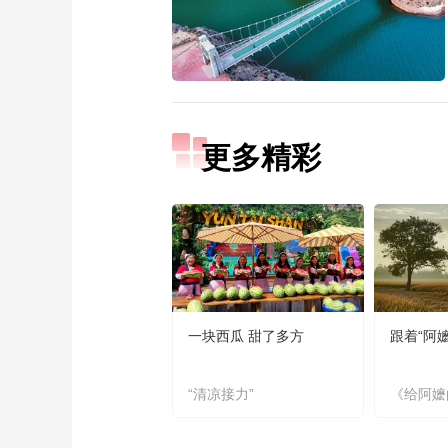
更多精彩
一块西瓜 甜了多方
跟着“阿
“清凉接力”
《给阿嬷