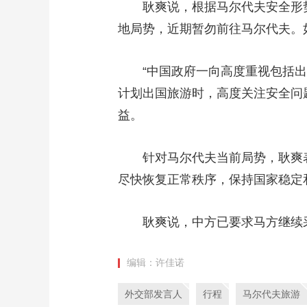
耿爽说，根据马尔代夫安全形势
财经
教育
乡村振兴
生态环境
一带一路
地局势，近期暂勿前往马尔代夫。
大国智造
大国展会
大国保险
云顶对话
“中国政府一向高度重视包括出
计划出国旅游时，高度关注安全问
益。
CCTV.节目官网
直播
节目单
栏目
片库
针对马尔代夫当前局势，耿爽表
尽快恢复正常秩序，保持国家稳定
耿爽说，中方已要求马方继续采
编辑：许佳诺
外交部发言人
行程
马尔代夫旅游