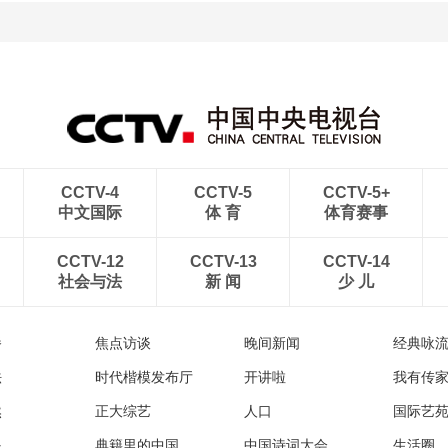
CCTV-4
CCTV-5
CCTV-5+
中文国际
体 育
体育赛事
CCTV-12
CCTV-13
CCTV-14
社会与法
新 闻
少 儿
播
焦点访谈
晚间新闻
经典咏
法
时代楷模发布厅
开讲啦
我有传
然
正大综艺
人口
国际艺
眼
典籍里的中国
中国诗词大会
生活圈