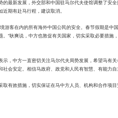
的最新发展，外交部和中国驻马尔代夫使馆调整了安全
央博
非遗
文化
旅游
科普
健康
乐龄
阅读
如近期有赴马行程，建议取消。
云起
超级工厂
智敬中国
全民健康
颜选攻略
海洋
境游客在内的所有海外中国公民的安全。春节假期是中国
题。”耿爽说，中方也敦促有关国家，切实采取必要措施
热播榜
总台企业白名单
示，中方一直密切关注马尔代夫局势发展，希望马有关
和社会安定。相信马政府、政党和人民有智慧、有能力自
取有效措施，切实保证在马中方人员、机构和合作项目安