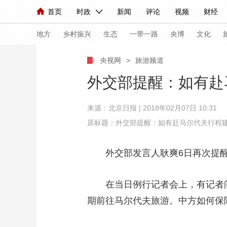
首页
时政
新闻
评论
视频
财经
人民领袖习近平
直播
海外频道
片库
iPanda
栏目大全
联播+
English
中国领导人
节目单
Монгол
听音
央视快评
微视频
习
地方
乡村振兴
生态
一带一路
央博
文化
央视网
>
旅游频道
总台春晚
网络春晚
共产党员网
秧纪录
外交部提醒：如有赴
来源：
北京日报
| 2018年02月07日 10:31
新闻
国内
国际
评论
经济
军事
原标题：外交部提醒：如有赴马尔代夫行程
人民领袖习近平
联播+
热解读
天天学习
外交部发言人耿爽6日再次提醒
视频
小央视频
小央直播
直播中国
熊猫
现场
前线
比划
快看
蓝海中国
新兵
在当日例行记者会上，有记者问：
期前往马尔代夫旅游。中方如何保
体育
直播
竞猜
2026年世界杯
2026
VIP会员
CCTV奥林匹克频道
生活体育大会