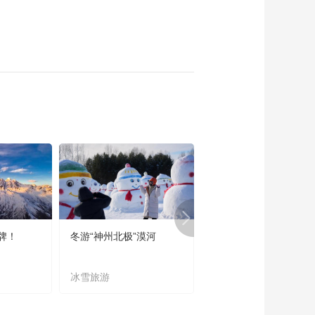
牌！
冬游“神州北极”漠河
宜居宜业又宜游
冰雪旅游
农文旅融合