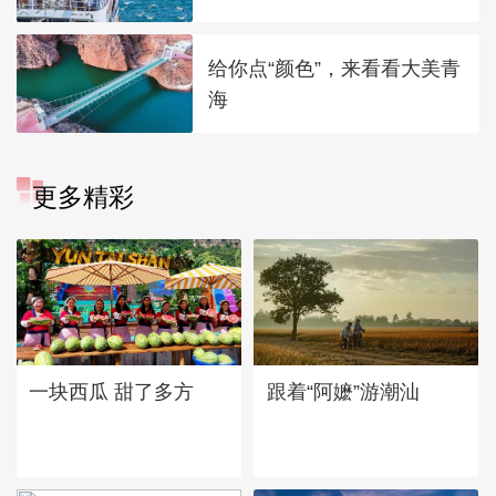
给你点“颜色”，来看看大美青
海
更多精彩
一块西瓜 甜了多方
跟着“阿嬷”游潮汕