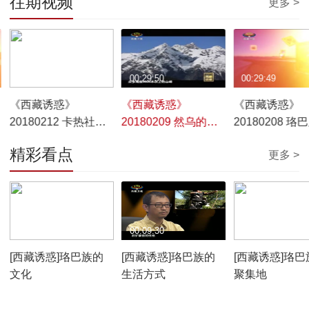
往期视频
更多 >
00:29:46
00:29:50
00:29:49
《西藏诱惑》
《西藏诱惑》
《西藏诱惑》
20180212 卡热社区
20180209 然乌的春
20180208 珞
的新生活
天
精彩看点
更多 >
00:10:12
00:09:30
00:07:59
[西藏诱惑]珞巴族的
[西藏诱惑]珞巴族的
[西藏诱惑]珞巴
文化
生活方式
聚集地