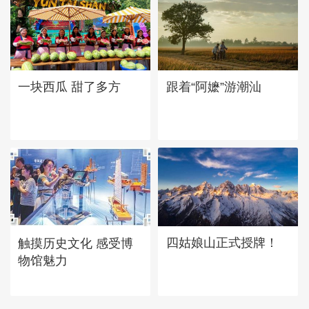
一块西瓜 甜了多方
跟着“阿嬷”游潮汕
四姑娘山正式授牌！
触摸历史文化 感受博
物馆魅力