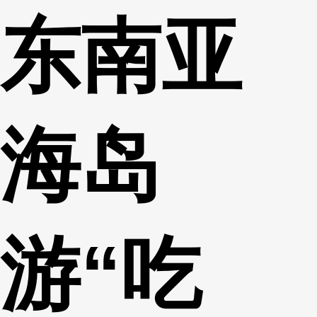
东南亚
财经
教育
乡村振兴
生态环境
一带一路
央博
大国智造
大国展会
大国保险
云顶对话
云起
超
海岛
CCTV.节目官网
直播
节目单
栏目
片库
热播榜
游“吃