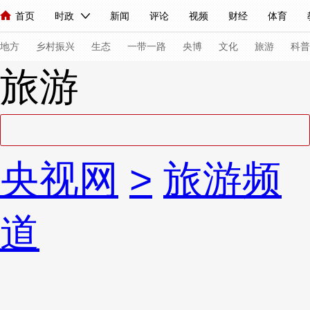
首页
时政
新闻
评论
视频
财经
体育
人民领袖习近平
直播
海外频道
片库
iPanda
栏目大全
联播+
English
中国领导人
节目单
Монгол
听音
央视快评
微视频
习式妙语
主持人
下
地方
乡村振兴
生态
一带一路
央博
文化
旅游
科普
旅游
总台春晚
网络春晚
共产党员网
秧纪录
纪录片网
新闻
国内
国际
评论
经济
军事
科技
法
央视网
>
旅游频
人民领袖习近平
联播+
热解读
天天学习
习式妙语
视频
小央视频
小央直播
直播中国
熊猫频道
V
道
现场
前线
比划
快看
蓝海中国
新兵请入列
体育
直播
竞猜
2026年世界杯
2026年冬奥会
VIP会员
CCTV奥林匹克频道
生活体育大会
体育江湖