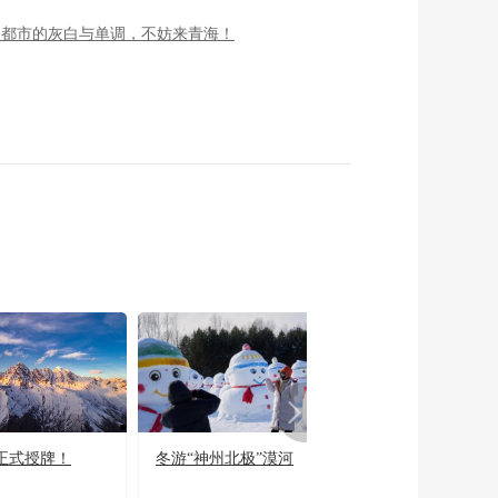
了都市的灰白与单调，不妨来青海！
正式授牌！
冬游“神州北极”漠河
宜居宜业又宜游