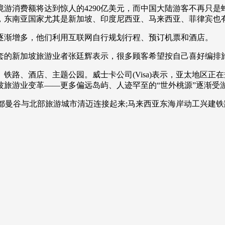
游消费额将达到惊人的4290亿美元，而中国大陆游客不再只是
央博
非遗
文化
旅游
科普
健康
乐龄
阅读
，东南亚国家尤其是新加坡、印度尼西亚、马来西亚、菲律宾也
云起
超级工厂
智敬中国
全民健康
颜选攻略
海洋
渐增多，他们利用互联网自行规划行程、预订机票和酒店。
的新加坡旅游业者张廷辉表示，很多顾客希望按自己喜好编排
路、酒店、主题公园。威士卡公司(Visa)表示，亚太地区正
旅游业变革——更多偏远岛屿、人迹罕至的“世外桃源”逐渐受
热播榜
总台企业白名单
都曼谷与北部旅游城市清迈连接起来;马来西亚东海岸动工兴建