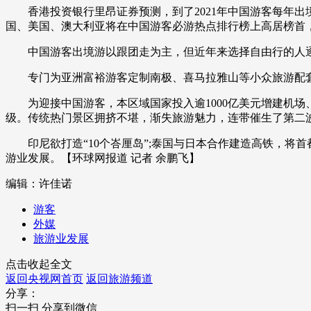
香港投资银行里昂证券预测，到了2021年中国游客每年出境
财经
教育
乡村振兴
生态环境
一带一路
国、美国、澳大利亚将在中国游客必游热点排行榜上高居榜首
大国智造
大国展会
大国保险
云顶对话
中国游客出境游以跟团走为主，但近年来选择自由行的人逐
专门为亚洲富裕游客定制南极、喜马拉雅山等小众旅游配套
为迎接中国游客，本区域国家投入逾1000亿美元增建机场、铁
级。传统热门景区拥挤不堪，渐失旅游魅力，连带催生了第二波
CCTV.节目官网
直播
节目单
栏目
片库
印尼欲打造“10个峇厘岛”;泰国与日本合作建造高铁，将首
游业发展。【环球网报道 记者 余鹏飞】
编辑：许佳诺
游客
外媒
旅游业发展
点击收起全文
返回央视网首页
返回旅游频道
分享：
扫一扫 分享到微信