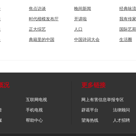
播
焦点访谈
晚间新闻
经典咏
法
时代楷模发布厅
开讲啦
我有传
然
正大综艺
人口
国际艺
眼
典籍里的中国
中国诗词大会
生活圈
概况
更多链接
互联网电视
网上有害信息举报专区
音
手机电视
辟谣平台
法律顾问
媒
帮助中心
望海热线
人才招聘