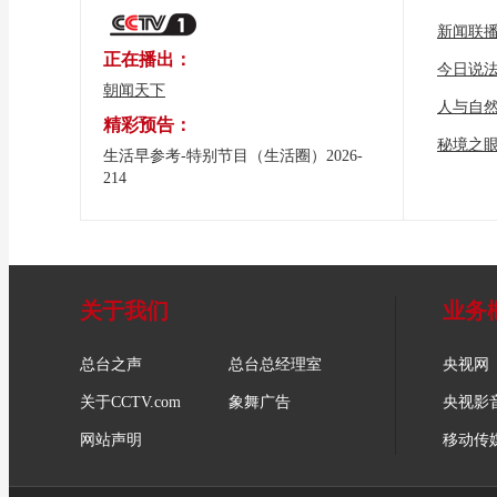
新闻联
正在播出：
今日说
朝闻天下
人与自
精彩预告：
秘境之
生活早参考-特别节目（生活圈）2026-
214
关于我们
业务
总台之声
总台总经理室
央视网
关于CCTV.com
象舞广告
央视影
网站声明
移动传