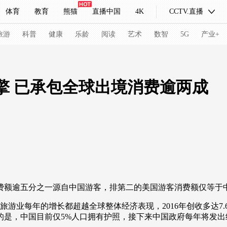
体育
教育
熊猫
直播中国
4K
CCTV.直播
式妙语
主持人
下载央视影音
热解读
天天学习
旅游
科普
健康
乐龄
阅读
艺术
数智
5G
产业+
纪录片网
国家大剧院
大型活动
擎 已承包全球出境消费逾两成
科技
法治
文娱
人物
公益
图片
习式妙语
央视快评
央视网评
光华锐评
锋面
频道
VR/AR
4K专区
全景新闻
请入列
人生第一次
人生第二次
额逾五分之一源自中国游客，排第二的美国游客消费额仅等于
冬奥会
CBA
NBA
中超
国足
国际足球
网球
综
游业每年的增长都超越全球整体经济表现，2016年创收多达7.
是，中国目前仅5%人口拥有护照，接下来中国政府每年将发出约
体育江湖
文化体育
冰雪道路
足球道路