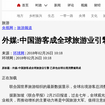
首页
时政
新闻
评论
视频
财经
人民领袖习近平
直播
海外频道
片库
iPanda
栏目大全
联播+
English
中国领导人
节目单
Монгол
听音
央视快评
微视频
习
地方
乡村振兴
生态
一带一路
央博
文化
旅游
央视网
>
旅游频道
总台春晚
网络春晚
共产党员网
秧纪录
外媒:中国游客成全球旅游业引
来源：
环球网
| 2018年02月26日 10:18
新闻
国内
国际
评论
经济
军事
环球网 | 2018年02月26日 10:18
人民领袖习近平
联播+
热解读
天天学习
原标题：外媒:中国游客成全球旅游业引擎 已承包全球出境消费逾两成
视频
小央视频
小央直播
直播中国
熊猫
正在加载
现场
前线
比划
快看
蓝海中国
新兵
联合国世界旅游组织的最新数据显示，全球出境游客总消费
体育
直播
竞猜
2026年世界杯
2026年
据新加坡《联合早报》2月25日报道，过去七年，全球观光旅
业相关，而推动增长的主要动力将是中国旅游大军。值得注意的
VIP会员
CCTV奥林匹克频道
生活体育大会