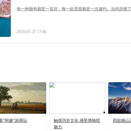
每一种颜色都是一首诗，每一处景观都是一次邀约。当你厌倦
2026-07-27 17:46
着“阿嬷”游潮汕
触摸历史文化 感受博物馆
四姑娘山
魅力