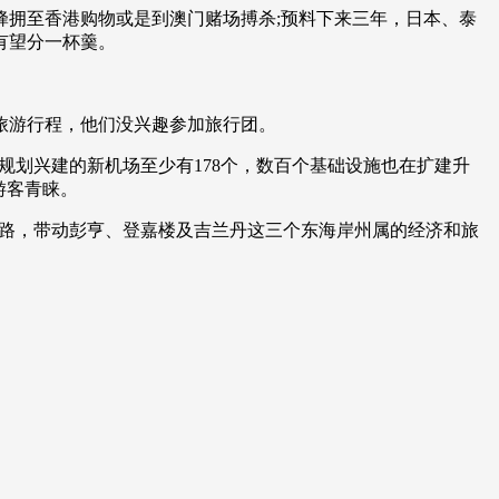
蜂拥至香港购物或是到澳门赌场搏杀;预料下来三年，日本、泰
艺术
汽车
数智
5G
产业+
有望分一杯羹。
时尚
天气
才艺
网展
央央好物
旅游行程，他们没兴趣参加旅行团。
在规划兴建的新机场至少有178个，数百个基础设施也在扩建升
游客青睐。
铁路，带动彭亨、登嘉楼及吉兰丹这三个东海岸州属的经济和旅