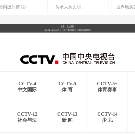
给阿嬷的情书》
传承人类文明
世界地质
首页
|
全站地图
京ICP备10003349号-1
中央广播电视总台
央视网
版权所有
CCTV-4
CCTV-5
CCTV-5+
中文国际
体 育
体育赛事
CCTV-12
CCTV-13
CCTV-14
社会与法
新 闻
少 儿