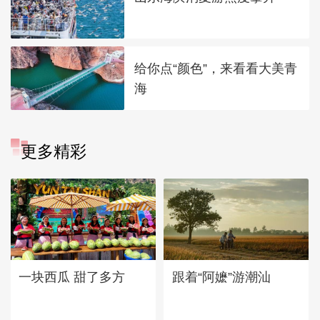
给你点“颜色”，来看看大美青
海
更多精彩
一块西瓜 甜了多方
跟着“阿嬷”游潮汕