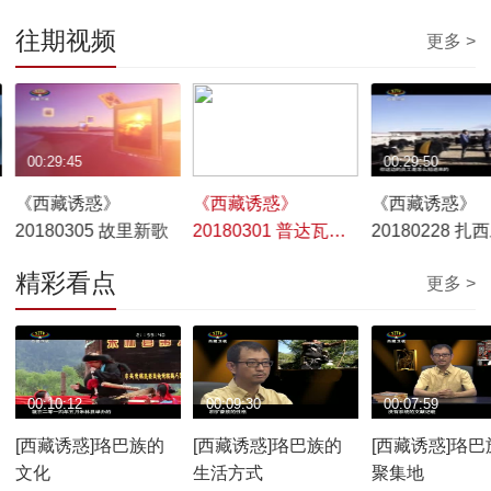
往期视频
更多 >
00:29:45
00:29:54
00:29:50
《西藏诱惑》
《西藏诱惑》
《西藏诱惑》
20180305 故里新歌
20180301 普达瓦的
20180228 扎
守艺人生
的创业之路
精彩看点
更多 >
00:10:12
00:09:30
00:07:59
[西藏诱惑]珞巴族的
[西藏诱惑]珞巴族的
[西藏诱惑]珞巴
文化
生活方式
聚集地