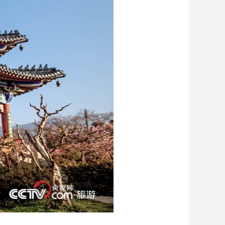
艺术
汽车
数智
5G
产业+
时尚
天气
才艺
网展
央央好物