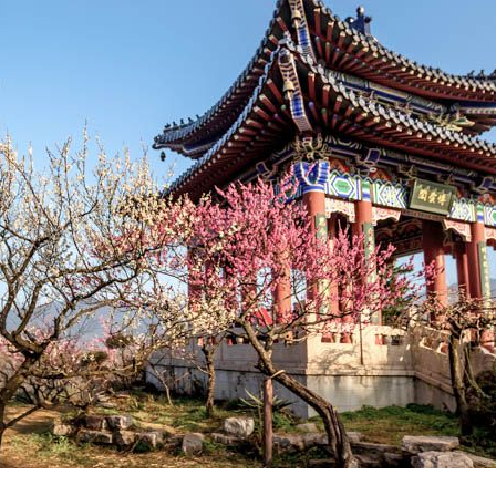
央博
非遗
文化
旅游
科普
健康
乐龄
阅读
云起
超级工厂
智敬中国
全民健康
颜选攻略
海洋
热播榜
总台企业白名单