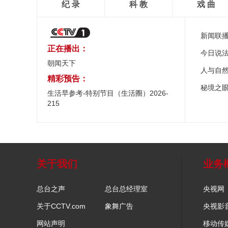
纪 录
科 教
戏 曲
新闻联
正在播出：
今日说
朝闻天下
人与自
精彩预告：
秘境之
生活早参考-特别节目（生活圈）2026-
215
关于我们
业务
总台之声
总台总经理室
央视网
关于CCTV.com
象舞广告
央视影
网站声明
移动传