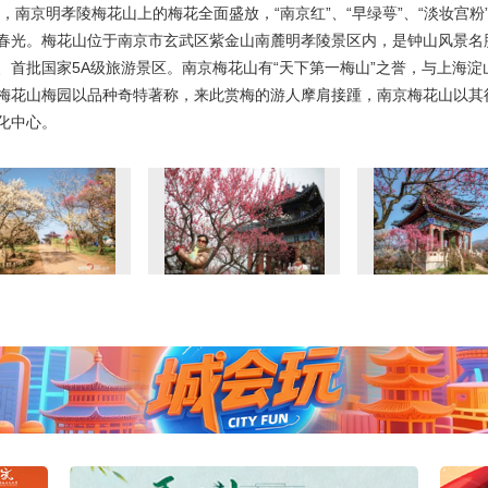
，南京明孝陵梅花山上的梅花全面盛放，“南京红”、“早绿萼”、“淡妆宫粉
春光。梅花山位于南京市玄武区紫金山南麓明孝陵景区内，是钟山风景名
、首批国家5A级旅游景区。南京梅花山有“天下第一梅山”之誉，与上海
梅花山梅园以品种奇特著称，来此赏梅的游人摩肩接踵，南京梅花山以其
化中心。