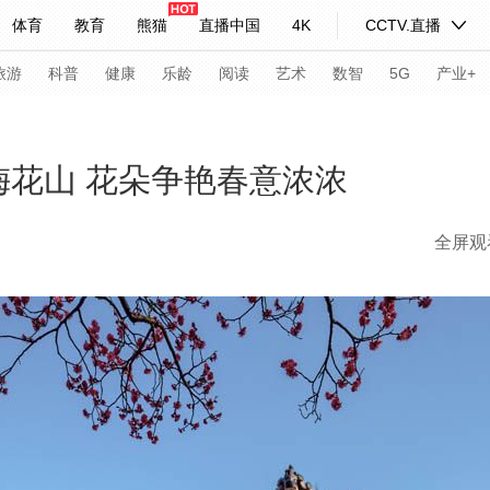
体育
教育
熊猫
直播中国
4K
CCTV.直播
式妙语
主持人
下载央视影音
热解读
天天学习
旅游
科普
健康
乐龄
阅读
艺术
数智
5G
产业+
纪录片网
国家大剧院
大型活动
梅花山 花朵争艳春意浓浓
全屏观
科技
法治
文娱
人物
公益
图片
习式妙语
央视快评
央视网评
光华锐评
锋面
频道
VR/AR
4K专区
全景新闻
请入列
人生第一次
人生第二次
年冬奥会
CBA
NBA
中超
国足
国际足球
网球
综
体育江湖
文化体育
冰雪道路
足球道路