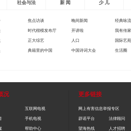
社会与法
新 闻
少 儿
播
焦点访谈
晚间新闻
经典咏
法
时代楷模发布厅
开讲啦
我有传
然
正大综艺
人口
国际艺
眼
典籍里的中国
中国诗词大会
生活圈
概况
更多链接
互联网电视
网上有害信息举报专区
音
手机电视
辟谣平台
法律顾问
媒
帮助中心
望海热线
人才招聘