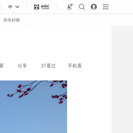
中
央央好物
看
分享
37看过
手机看
合体育
亚冬会