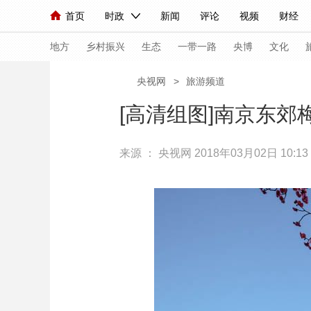
首页
时政
新闻
评论
视频
财经
人民领袖习近平
直播
海外频道
片库
iPanda
栏目大全
联播+
English
中国领导人
节目单
Монгол
听音
央视快评
微视频
习
地方
乡村振兴
生态
一带一路
央博
文化
央视网
>
旅游频道
总台春晚
网络春晚
共产党员网
秧纪录
[高清组图]南京东郊
来源 ：
央视网
2018年03月02日 10:13
新闻
国内
国际
评论
经济
军事
人民领袖习近平
联播+
热解读
天天学习
视频
小央视频
小央直播
直播中国
熊猫
现场
前线
比划
快看
蓝海中国
新兵
体育
直播
竞猜
2026年世界杯
2026
VIP会员
CCTV奥林匹克频道
生活体育大会