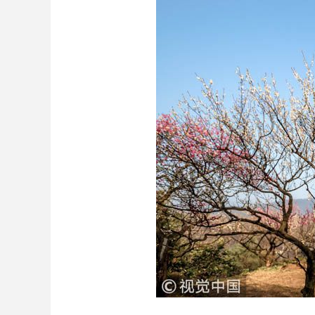
财经
教育
乡村振兴
生态环境
一带一路
大国智造
大国展会
大国保险
云顶对话
CCTV.节目官网
直播
节目单
栏目
片库