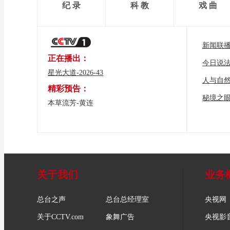
纪 录
科 教
戏 曲
新闻联
正在播出：
今日说
星光大道-2026-43
人与自
精彩预告：
秘境之
本草流芳-黄连
关于我们
业务
总台之声
总台总经理室
央视网
关于CCTV.com
象舞广告
央视影