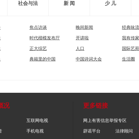
社会与法
新 闻
少 儿
播
焦点访谈
晚间新闻
经典咏
法
时代楷模发布厅
开讲啦
我有传
然
正大综艺
人口
国际艺
眼
典籍里的中国
中国诗词大会
生活圈
概况
更多链接
互联网电视
网上有害信息举报专区
音
手机电视
辟谣平台
法律顾问