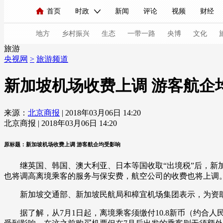
首页
时政
新闻
评论
视频
财经
人民领袖习近平
直播
海外频道
片库
iPanda
栏目大全
联播+
English
中国领导人
节目单
Монгол
听音
央视快评
微视频
习
地方
乡村振兴
生态
一带一路
央博
文化
旅游
央视网
>
旅游频道
总台春晚
网络春晚
共产党员网
秧纪录
新加坡机场收费上调 游客航企
来源：
北京商报
| 2018年03月06日 14:20
新闻
国内
国际
评论
经济
军事
北京商报 | 2018年03月06日 14:20
人民领袖习近平
联播+
热解读
天天学习
原标题：新加坡机场收费上调 游客航企均受影响
视频
小央视频
小央直播
直播中国
熊猫
继英国、韩国、澳大利亚、日本等国收取“出境税”后，新加
现场
前线
比划
快看
蓝海中国
新兵
也将调高离境乘客的服务与保安费，航空公司的收费也将上调
新加坡交通部、新加坡民航局和樟宜机场集团表示，为资助
体育
直播
竞猜
2026年世界杯
2026年
据了解，从7月1日起，离境乘客须缴付10.8新币（约合人民
VIP会员
CCTV奥林匹克频道
生活体育大会