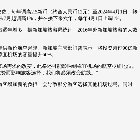
艺术
汽车
数智
5G
产业+
每年调高2.5新币（约合人民币12元）至2024年4月1日。转
7月起调高1%，并在接下来六年，每年4月1日上调1%。
时尚
天气
才艺
网展
央央好物
年增多，据新加坡旅游局统计，2016年赴新加坡旅游的人数
专供廉价航空起降。新加坡主管部门曾表示，将投资超过90亿新
樟宜机场的容量提升60%。
市场需求的改变，此举还可能影响到樟宜机场的航空枢纽地位。
收费而影响旅客选择，我们将必须改变航线。”
客增加新的负担，会导致部分游客选择其他机场过境。同时，