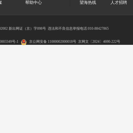
媒
帮助中心
望海热线
人才招聘
002 新出网证（京）字098号
违法和不良信息举报电话:010-88427865
003349号-1
京公网安备 11000002000018号
京网文〔2024〕4690-222号