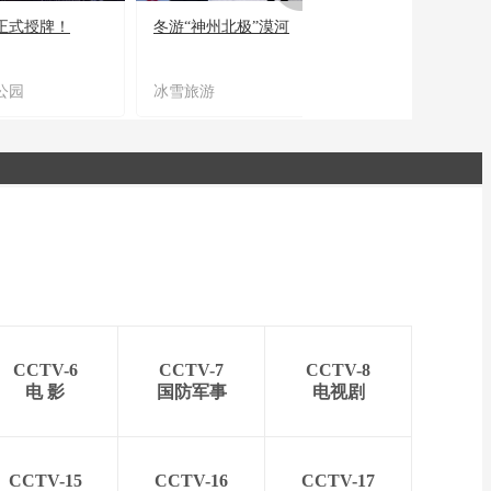
正式授牌！
冬游“神州北极”漠河
宜居宜业又宜游
公园
冰雪旅游
农文旅融合
CCTV-6
CCTV-7
CCTV-8
电 影
国防军事
电视剧
CCTV-15
CCTV-16
CCTV-17