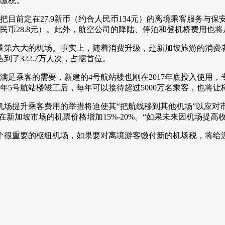
外缴税。
央博
非遗
文化
旅游
科普
健康
乐龄
阅读
在27.9新币（约合人民币134元）的离境乘客服务与保安费，
币28.8元）。此外，航空公司的降陆、停泊和登机桥费用也将从
云起
超级工厂
智敬中国
全民健康
颜选攻略
海洋
六大的机场。事实上，随着消费升级，赴新加坡旅游的消费者逐
达到了322.7万人次，占据首位。
足乘客的需要，新建的4号航站楼也刚在2017年底投入使用，
0年5号航站楼竣工后，每年可以接待超过5000万名乘客，也将让
热播榜
总台企业白名单
提升乘客费用的举措将迫使其“把航线移到其他机场”以应对
新加坡市场的机票价格增加15%-20%。“如果未来因机场提高
很重要的枢纽机场，如果要对离境游客缴付新的机场税，将给游