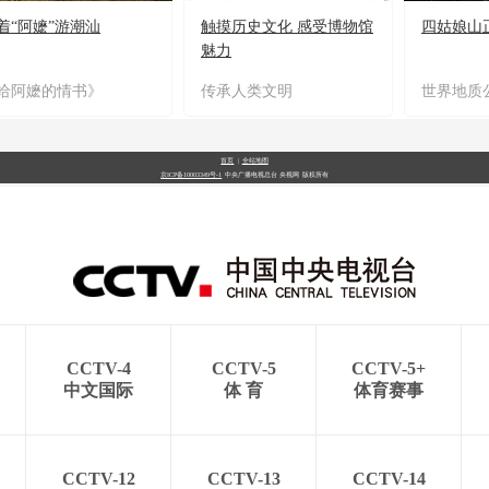
着“阿嬷”游潮汕
触摸历史文化 感受博物馆
四姑娘山
魅力
给阿嬷的情书》
传承人类文明
世界地质
首页
|
全站地图
京ICP备10003349号-1
中央广播电视总台
央视网
版权所有
CCTV-4
CCTV-5
CCTV-5+
中文国际
体 育
体育赛事
CCTV-12
CCTV-13
CCTV-14