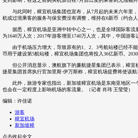
受到影响，在这之前购买机票但在7月后出发的乘客则无须额
财经
教育
乡村振兴
生态环境
一带一路
与此同时，樟宜机场集团也宣布，从7月起的未来六年里，把目前定
机或过境乘客的服务与保安费没有调整，维持在6新币（约合人民
大国智造
大国展会
大国保险
云顶对话
据悉，樟宜机场是亚洲中转中心之一，也是全球国际客流量第
为1640万人次；2017年游客增至1740万人次，其中，中国游客
由于机场压力增大，导致原有的1、2、3号航站楼已经不能满
币用于建设第5航站楼，樟宜机场集团也将投入36亿新币。203
CCTV.节目官网
直播
节目单
栏目
片库
但公开消息显示，澳航旗下的廉航捷星集团已表示，樟宜机场
捷星集团首席执行官加里斯·伊万斯称，樟宜机场提费将使该航在
此外，旅游专家也指出，新加坡樟宜机场是东南亚地区一个
也会在一定程度上影响机场的客流量。（记者 肖玮 王莹莹）
编辑：许佳诺
游客
樟宜机场
新加坡樟
点击收起全文