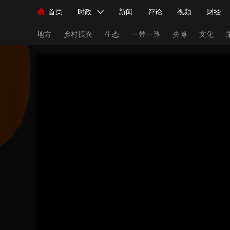
首页
时政
新闻
评论
视频
财经
人民领袖习近平
直播
海外频道
片库
iPanda
栏目大全
联播+
English
中国领导人
节目单
Монгол
听音
央视快评
微视频
习
地方
乡村振兴
生态
一带一路
央博
文化
总台春晚
网络春晚
共产党员网
秧纪录
新闻
国内
国际
评论
经济
军事
人民领袖习近平
联播+
热解读
天天学习
视频
小央视频
小央直播
直播中国
熊猫
现场
前线
比划
快看
蓝海中国
新兵
体育
直播
竞猜
2026年世界杯
2026
VIP会员
CCTV奥林匹克频道
生活体育大会