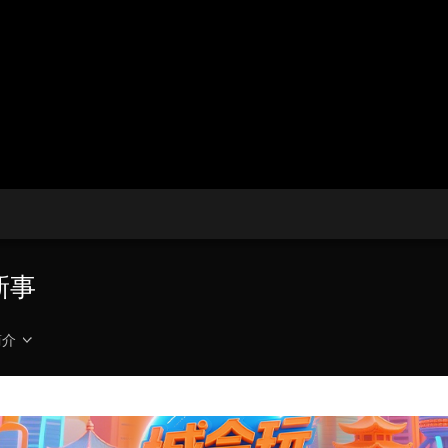
央博
非遗
文化
旅游
科普
健康
乐龄
阅读
云起
超级工厂
智敬中国
全民健康
颜选攻略
海洋
热播榜
总台企业白名单
新事
简介