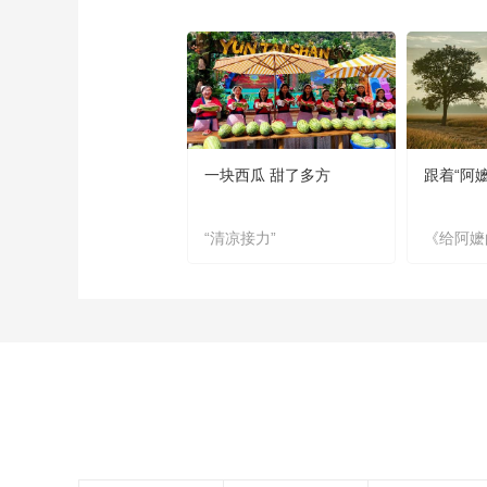
一块西瓜 甜了多方
跟着“阿
“清凉接力”
《给阿嬷