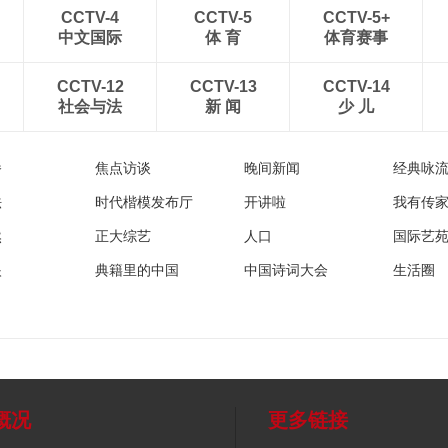
CCTV-4
CCTV-5
CCTV-5+
中文国际
体 育
体育赛事
CCTV-12
CCTV-13
CCTV-14
社会与法
新 闻
少 儿
播
焦点访谈
晚间新闻
经典咏
法
时代楷模发布厅
开讲啦
我有传
然
正大综艺
人口
国际艺
眼
典籍里的中国
中国诗词大会
生活圈
概况
更多链接