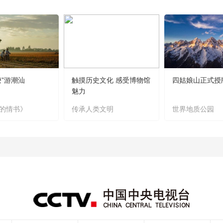
嬷”游潮汕
触摸历史文化 感受博物馆
四姑娘山正式授
魅力
的情书》
传承人类文明
世界地质公园