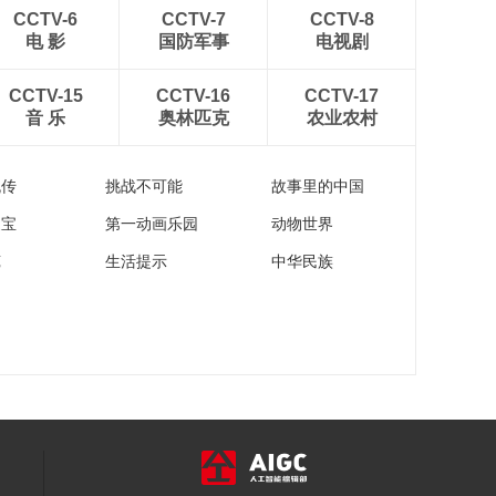
00:29:43
CCTV-6
CCTV-7
CCTV-8
《西藏诱惑》
电 影
国防军事
电视剧
20180129 锦绣氆氇
00:29:52
CCTV-15
CCTV-16
CCTV-17
音 乐
奥林匹克
农业农村
《西藏诱惑》
20180126 戏如人生
00:29:47
流传
挑战不可能
故事里的中国
家宝
第一动画乐园
动物世界
苑
生活提示
中华民族