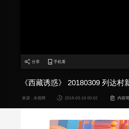
财经
教育
乡村振兴
生态环境
一带一路
大国智造
大国展会
大国保险
云顶对话
CCTV.节目官网
直播
节目单
栏目
片库
分享
手机看
《西藏诱惑》 20180309 列达村
来源 : 央视网
2018-03-10 00:02
内容