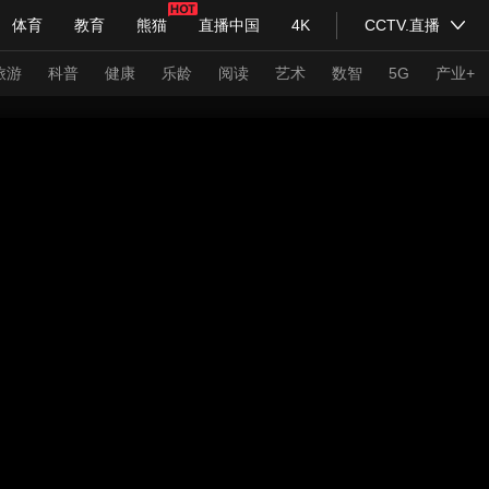
体育
教育
熊猫
直播中国
4K
CCTV.直播
式妙语
主持人
下载央视影音
热解读
天天学习
旅游
科普
健康
乐龄
阅读
艺术
数智
5G
产业+
纪录片网
国家大剧院
大型活动
科技
法治
文娱
人物
公益
图片
习式妙语
央视快评
央视网评
光华锐评
锋面
频道
VR/AR
4K专区
全景新闻
请入列
人生第一次
人生第二次
年冬奥会
CBA
NBA
中超
国足
国际足球
网球
综
体育江湖
文化体育
冰雪道路
足球道路