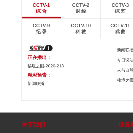
CCTV-1
CCTV-2
CCTV-3
综 合
财 经
综 艺
CCTV-9
CCTV-10
CCTV-11
纪 录
科 教
戏 曲
新闻联
正在播出：
今日说
秘境之眼-2026-213
人与自
精彩预告：
秘境之
新闻联播
关于我们
业务