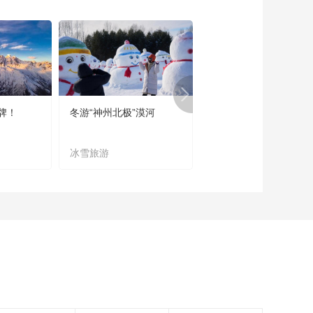
《西藏诱惑》
20180206 杰卡尔孜
的呼吸
00:29:47
《西藏诱惑》
20180205 站台上的
守护
00:29:51
牌！
冬游“神州北极”漠河
宜居宜业又宜游
《西藏诱惑》
20180202 西藏光影
冰雪旅游
农文旅融合
00:29:48
《西藏诱惑》
20180201 白衣天使
的爱与守护
00:29:46
《西藏诱惑》
20180131 大山里的
舞蹈
00:29:51
《西藏诱惑》
20180130 年楚河畔