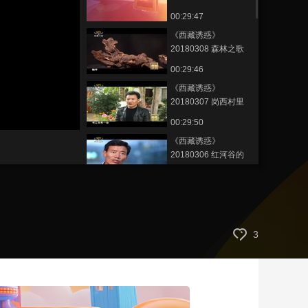
事
00:29:47
艺术
汽车
数智
5G
产业+
《西藏诱惑》
时尚
天气
才艺
网展
央央好物
20180308 森林之歌
00:29:46
《西藏诱惑》
20180307 岗西村里
的能人
00:29:50
《西藏诱惑》
20180306 红河谷的
春天
00:29:46
《西藏诱惑》
20180305 故里新歌
00:29:45
3
《西藏诱惑》
20180301 普达瓦的
守艺人生
00:29:54
《西藏诱惑》