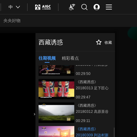
00:29:47
中
《西藏诱惑》
20180319 西藏工匠
央央好物
——笔墨丹心
00:29:49
《西藏诱惑》
20180316 古籍新生
西藏诱惑
收藏
《西藏诱惑》
正在播放
00:29:52
20180309 列达村新事
往期视频
精彩看点
《西藏诱惑》
20180314 神舞新梦
00:29:50
《西藏诱惑》
20180313 足下匠心
00:29:47
《西藏诱惑》
20180312 高原茶谷
合体育
亚冬会
00:29:11
《西藏诱惑》
20180309 列达村新