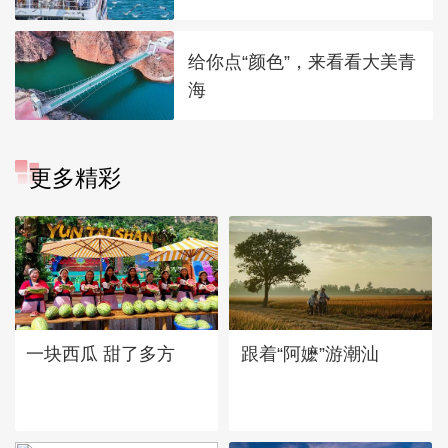
给你点“颜色”，来看看大美青
海
更多精彩
一块西瓜 甜了多方
跟着“阿嬷”游潮汕