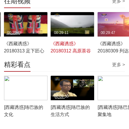
往期视频
更多 >
00:29:47
00:29:11
00:29:47
《西藏诱惑》
《西藏诱惑》
《西藏诱惑》
20180313 足下匠心
20180312 高原茶谷
20180309 列
事
精彩看点
更多 >
00:10:12
00:09:30
00:07:59
[西藏诱惑]珞巴族的
[西藏诱惑]珞巴族的
[西藏诱惑]珞巴
文化
生活方式
聚集地