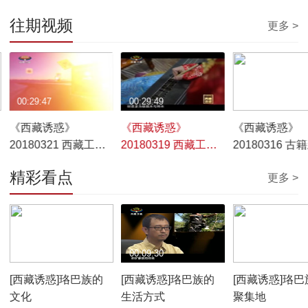
往期视频
更多 >
00:29:47
00:29:49
00:29:52
《西藏诱惑》
《西藏诱惑》
《西藏诱惑》
20180321 西藏工匠-
20180319 西藏工匠
20180316 古
藏纸春秋
——笔墨丹心
精彩看点
更多 >
00:10:12
00:09:30
00:07:59
[西藏诱惑]珞巴族的
[西藏诱惑]珞巴族的
[西藏诱惑]珞巴
文化
生活方式
聚集地