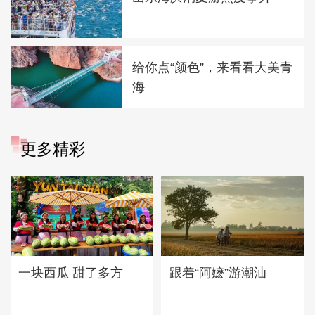
给你点“颜色”，来看看大美青
海
更多精彩
一块西瓜 甜了多方
跟着“阿嬷”游潮汕