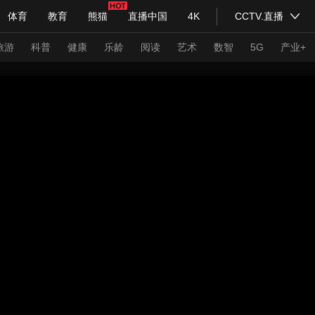
体育
教育
熊猫
直播中国
4K
CCTV.直播
式妙语
主持人
下载央视影音
热解读
天天学习
旅游
科普
健康
乐龄
阅读
艺术
数智
5G
产业+
纪录片网
国家大剧院
大型活动
科技
法治
文娱
人物
公益
图片
习式妙语
央视快评
央视网评
光华锐评
锋面
频道
VR/AR
4K专区
全景新闻
请入列
人生第一次
人生第二次
年冬奥会
CBA
NBA
中超
国足
国际足球
网球
综
体育江湖
文化体育
冰雪道路
足球道路