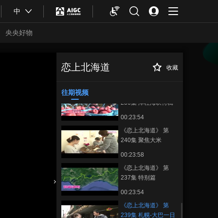
00:23:58
中
《恋上北海道》 第
251集 发现札幌站前
央央好物
区域的魅力
00:11:58
《恋上北海道》 第
235集 对制作或生产
恋上北海道
收藏
《恋上北海道》 第
正在播放
商品精益求精的店铺
00:23:55
239集 札幌-大巴一日游
和企业
往期视频
《恋上北海道》 第
236集 津轻海峡特辑
第一期
00:23:54
《恋上北海道》 第
240集 聚焦大米
00:23:58
《恋上北海道》 第
237集 特别篇
合体育
亚冬会
00:23:54
《恋上北海道》 第
239集 札幌-大巴一日