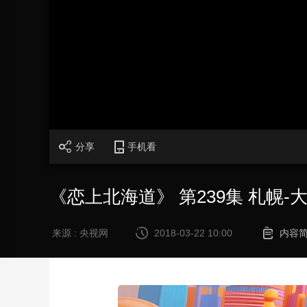
财经
教育
乡村振兴
生态环境
一带一路
大国智造
大国展会
大国保险
云顶对话
CCTV.节目官网
直播
节目单
栏目
片库
分享
手机看
《恋上北海道》 第239集 札幌-
来源 : 央视网
2018-03-22 10:00
内容