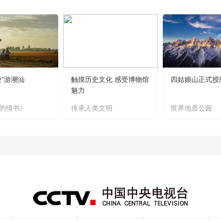
嬷”游潮汕
触摸历史文化 感受博物馆
四姑娘山正式授
魅力
的情书》
传承人类文明
世界地质公园