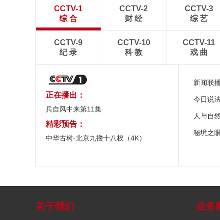
CCTV-1
CCTV-2
CCTV-3
综 合
财 经
综 艺
CCTV-9
CCTV-10
CCTV-11
纪 录
科 教
戏 曲
新闻联
正在播出：
今日说
兵自风中来第11集
人与自
精彩预告：
秘境之
中华古树-北京九搂十八杈（4K）
关于我们
业务