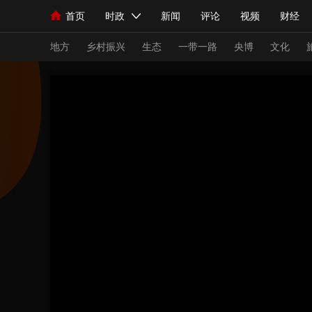
首页
时政
新闻
评论
视频
财经
人民领袖习近平
直播
海外频道
片库
iPanda
栏目大全
联播+
English
中国领导人
节目单
Монгол
听音
央视快评
微视频
习
地方
乡村振兴
生态
一带一路
央博
文化
总台春晚
网络春晚
共产党员网
秧纪录
新闻
国内
国际
评论
经济
军事
人民领袖习近平
联播+
热解读
天天学习
视频
小央视频
小央直播
直播中国
熊猫
现场
前线
比划
快看
蓝海中国
新兵
体育
直播
竞猜
2026年世界杯
2026
VIP会员
CCTV奥林匹克频道
生活体育大会