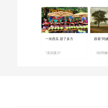
一块西瓜 甜了多方
跟着“阿
“清凉接力”
《给阿嬷