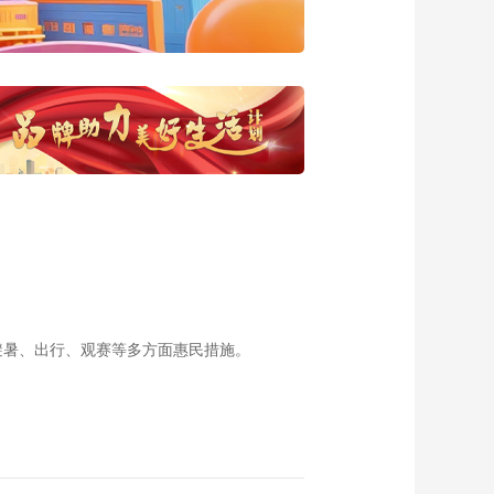
246集 海鱼天堂-北海
道
00:23:57
《恋上北海道》 第
245集 第12号国道当
地特色美食之旅
00:23:54
《恋上北海道》 第
233集 羊蹄山--留寿都
旅游度假村
00:23:57
《恋上北海道》 第
234集 旁驿站
00:23:59
《恋上北海道》 第
232集 广市--幸福车站
避暑、出行、观赛等多方面惠民措施。
00:23:55
《恋上北海道》 第
231集 丸濑布森林公
园--休憩之森
00:23:53