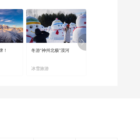
《恋上北海道》 第
220集 音更町十胜川
温泉
00:23:59
《恋上北海道》 第
224集 札幌市内世界
各国餐饮店的辣味美
00:23:59
食
牌！
冬游“神州北极”漠河
宜居宜业又宜游
《恋上北海道》 第
222集 多姿多彩的街
道 北后志
冰雪旅游
农文旅融合
00:23:59
《恋上北海道》 第
219集 千岁美食及游
乐项目
00:23:59
《恋上北海道》 第
223集 全方位体验北
海道南部的无穷魅力
00:23:59
《恋上北海道》 第
217集 感受初夏的大
沼之美