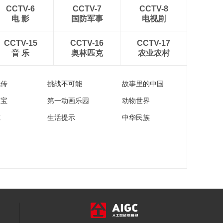
00:23:58
CCTV-6
CCTV-7
CCTV-8
《恋上北海道》 第
电 影
国防军事
电视剧
218集 十胜魅力体验
之旅
00:23:59
CCTV-15
CCTV-16
CCTV-17
音 乐
奥林匹克
农业农村
《恋上北海道》 第
221集 在盛夏时节的
札幌寻找各种清凉好
00:23:56
去处
流传
挑战不可能
故事里的中国
家宝
第一动画乐园
动物世界
苑
生活提示
中华民族