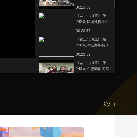
游
00:23:56
艺术
汽车
数智
5G
产业+
《恋上北海道》 第
时尚
天气
才艺
网展
央央好物
242集 探访札幌十区
第五辑
00:23:57
《恋上北海道》 第
238集 津轻海峡特辑
第二期
00:23:59
《恋上北海道》 第
243集 在惠庭市闲逛
00:23:58
《恋上北海道》 第
241集 特别篇
00:23:54
3
《恋上北海道》 第
244集 非日常体验
00:23:58
《恋上北海道》 第