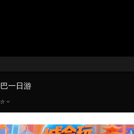
央博
非遗
文化
旅游
科普
健康
乐龄
阅读
云起
超级工厂
智敬中国
全民健康
颜选攻略
海洋
热播榜
总台企业白名单
大巴一日游
简介