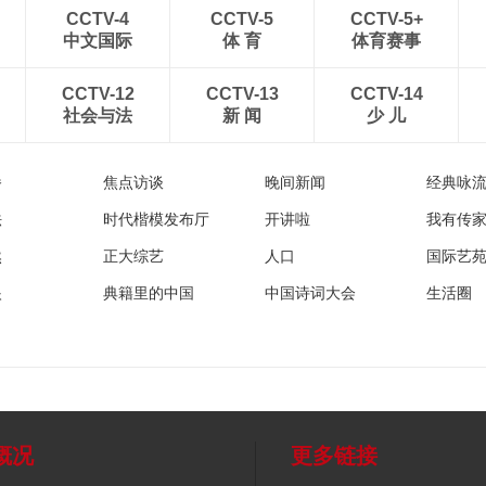
CCTV-4
CCTV-5
CCTV-5+
中文国际
体 育
体育赛事
CCTV-12
CCTV-13
CCTV-14
社会与法
新 闻
少 儿
播
焦点访谈
晚间新闻
经典咏
法
时代楷模发布厅
开讲啦
我有传
然
正大综艺
人口
国际艺
眼
典籍里的中国
中国诗词大会
生活圈
概况
更多链接