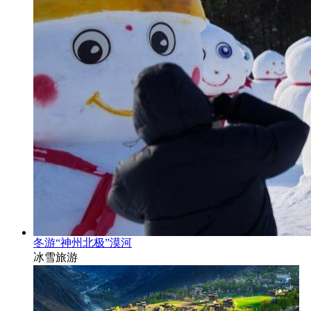
冬游“神州北极”漠河
冰雪旅游