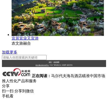
宜居宜业又宜游
农文旅融合
加载更多
首页
|
全站地图
京ICP备10003349号-1
中央广播电视总台
央视网
版权所有
正在阅读：
马尔代夫海岛酒店瞄准中国市场
推人性化产品和服务
分享
扫一扫 分享到微信
手机看