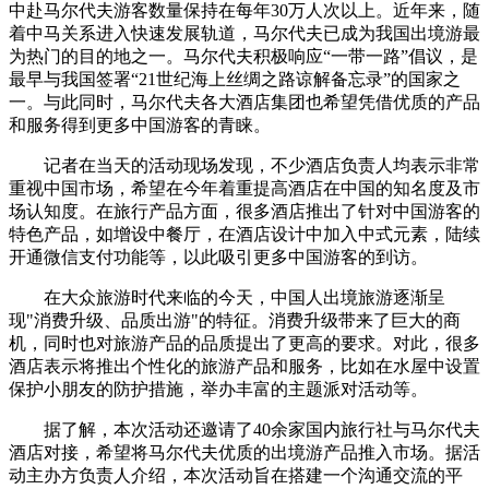
中赴马尔代夫游客数量保持在每年30万人次以上。近年来，随
着中马关系进入快速发展轨道，马尔代夫已成为我国出境游最
财经
教育
乡村振兴
生态环境
一带一路
央博
为热门的目的地之一。马尔代夫积极响应“一带一路”倡议，是
大国智造
大国展会
大国保险
云顶对话
云起
超
最早与我国签署“21世纪海上丝绸之路谅解备忘录”的国家之
一。与此同时，马尔代夫各大酒店集团也希望凭借优质的产品
和服务得到更多中国游客的青睐。
记者在当天的活动现场发现，不少酒店负责人均表示非常
重视中国市场，希望在今年着重提高酒店在中国的知名度及市
场认知度。在旅行产品方面，很多酒店推出了针对中国游客的
CCTV.节目官网
直播
节目单
栏目
片库
热播榜
特色产品，如增设中餐厅，在酒店设计中加入中式元素，陆续
开通微信支付功能等，以此吸引更多中国游客的到访。
在大众旅游时代来临的今天，中国人出境旅游逐渐呈
现"消费升级、品质出游"的特征。消费升级带来了巨大的商
机，同时也对旅游产品的品质提出了更高的要求。对此，很多
酒店表示将推出个性化的旅游产品和服务，比如在水屋中设置
保护小朋友的防护措施，举办丰富的主题派对活动等。
据了解，本次活动还邀请了40余家国内旅行社与马尔代夫
酒店对接，希望将马尔代夫优质的出境游产品推入市场。据活
动主办方负责人介绍，本次活动旨在搭建一个沟通交流的平