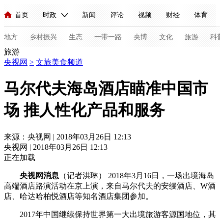
首页
时政
新闻
评论
视频
财经
体育
人民领袖习近平
直播
海外频道
片库
iPanda
栏目大全
联播+
English
中国领导人
节目单
Монгол
听音
央视快评
微视频
习式妙语
主持人
地方
乡村振兴
生态
一带一路
央博
文化
旅游
科
旅游
央视网
>
文旅美食频道
总台春晚
网络春晚
共产党员网
秧纪录
纪录片网
马尔代夫海岛酒店瞄准中国市
场 推人性化产品和服务
新闻
国内
国际
评论
经济
军事
科技
法
人民领袖习近平
联播+
热解读
天天学习
习式妙语
来源：央视网 | 2018年03月26日 12:13
央视网 | 2018年03月26日 12:13
视频
小央视频
小央直播
直播中国
熊猫频道
V
正在加载
现场
前线
比划
快看
蓝海中国
新兵请入列
央视网消息
（记者洪琳） 2018年3月16日，一场出境海岛
高端酒店路演活动在京上演，来自马尔代夫的安缦酒店、W酒
体育
直播
竞猜
2026年世界杯
2026年冬奥会
C
店、哈达哈柏悦酒店等知名酒店集团参加。
VIP会员
CCTV奥林匹克频道
生活体育大会
体育江湖
2017年中国继续保持世界第一大出境旅游客源国地位，其