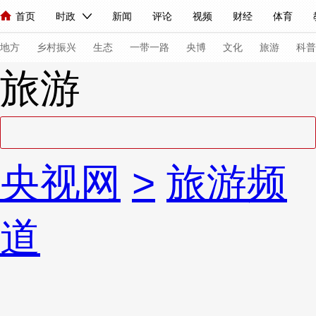
首页
时政
新闻
评论
视频
财经
体育
人民领袖习近平
直播
海外频道
片库
iPanda
栏目大全
联播+
English
中国领导人
节目单
Монгол
听音
央视快评
微视频
习式妙语
主持人
下
地方
乡村振兴
生态
一带一路
央博
文化
旅游
科普
旅游
总台春晚
网络春晚
共产党员网
秧纪录
纪录片网
新闻
国内
国际
评论
经济
军事
科技
法
央视网
>
旅游频
人民领袖习近平
联播+
热解读
天天学习
习式妙语
视频
小央视频
小央直播
直播中国
熊猫频道
V
道
现场
前线
比划
快看
蓝海中国
新兵请入列
体育
直播
竞猜
2026年世界杯
2026年冬奥会
VIP会员
CCTV奥林匹克频道
生活体育大会
体育江湖