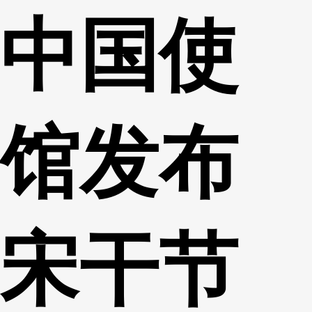
中国使
财经
教育
乡村振兴
生态环境
一带一路
央博
大国智造
大国展会
大国保险
云顶对话
云起
超
馆发布
CCTV.节目官网
直播
节目单
栏目
片库
收视榜
宋干节