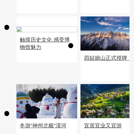
触摸历史文化 感受博
物馆魅力
四姑娘山正式授牌！
宜居宜业又宜游
冬游“神州北极”漠河