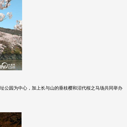
城址公园为中心，加上长与山的垂枝樱和沼代桜之马场共同举办