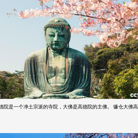
央博
非遗
文化
旅游
科普
健康
乐龄
阅读
云起
超级工厂
智敬中国
全民健康
颜选攻略
海洋
热播榜
总台企业白名单
院是一个净土宗派的寺院，大佛是高德院的主佛。 镰仓大佛高达1