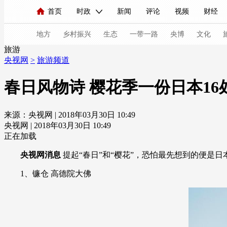
首页
时政
新闻
评论
视频
财经
人民领袖习近平
直播
海外频道
片库
iPanda
栏目大全
联播+
English
中国领导人
节目单
Монгол
听音
央视快评
微视频
习
地方
乡村振兴
生态
一带一路
央博
文化
旅游
央视网
>
旅游频道
总台春晚
网络春晚
共产党员网
秧纪录
春日风物诗 樱花季一份日本16
来源：央视网 | 2018年03月30日 10:49
新闻
国内
国际
评论
经济
军事
央视网 | 2018年03月30日 10:49
人民领袖习近平
联播+
热解读
天天学习
正在加载
央视网消息
提起“春日”和“樱花”，恐怕最先想到的便是
视频
小央视频
小央直播
直播中国
熊猫
1、镰仓 高德院大佛
现场
前线
比划
快看
蓝海中国
新兵
体育
直播
竞猜
2026年世界杯
2026年
VIP会员
CCTV奥林匹克频道
生活体育大会