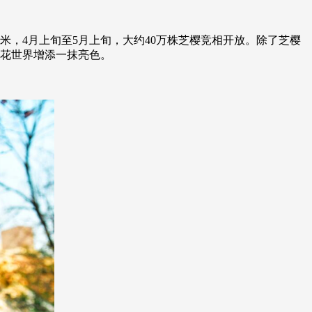
米，4月上旬至5月上旬，大约40万株芝樱竞相开放。除了芝樱
樱花世界增添一抹亮色。