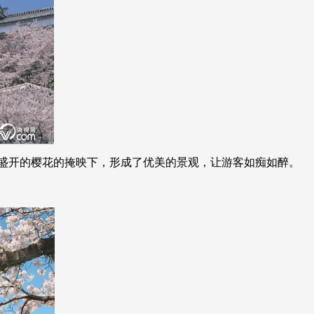
墙在盛开的樱花的掩映下，形成了优美的景观，让游客如痴如醉。