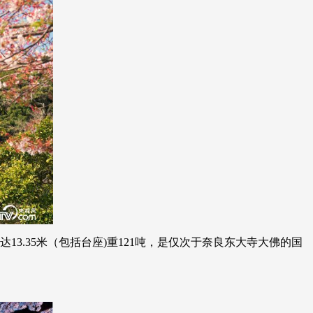
艺术
汽车
数智
5G
产业+
时尚
天气
才艺
网展
央央好物
3.35米（包括台座)重121吨，是仅次于奈良东大寺大佛的国