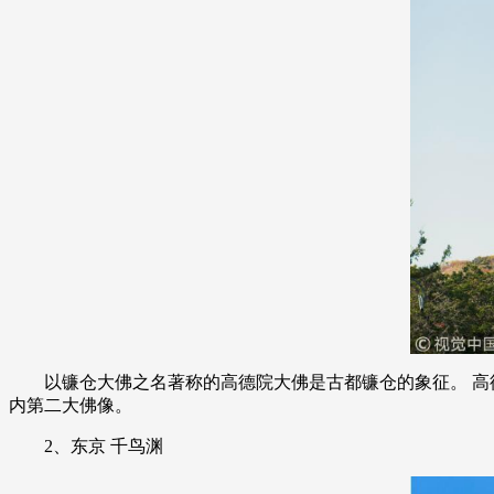
财经
教育
乡村振兴
生态环境
一带一路
大国智造
大国展会
大国保险
云顶对话
CCTV.节目官网
直播
节目单
栏目
片库
以镰仓大佛之名著称的高德院大佛是古都镰仓的象征。 高德
内第二大佛像。
2、东京 千鸟渊