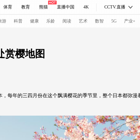
体育
教育
熊猫
直播中国
4K
CCTV.直播
式妙语
主持人
下载央视影音
热解读
天天学习
旅游
科普
健康
乐龄
阅读
艺术
数智
5G
产业+
纪录片网
国家大剧院
大型活动
处赏樱地图
科技
法治
文娱
人物
公益
图片
习式妙语
央视快评
央视网评
光华锐评
锋面
日本，每年的三四月份在这个飘满樱花的季节里，整个日本都弥漫
频道
VR/AR
4K专区
全景新闻
请入列
人生第一次
人生第二次
冬奥会
CBA
NBA
中超
国足
国际足球
网球
综
体育江湖
文化体育
冰雪道路
足球道路