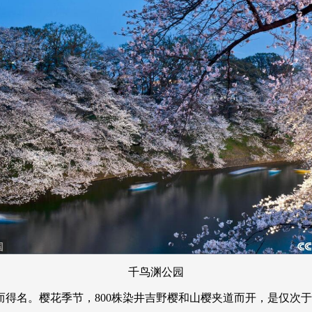
千鸟渊公园
得名。樱花季节，800株染井吉野樱和山樱夹道而开，是仅次