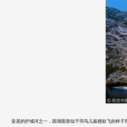
皇居的护城河之一，因湖面形似千羽鸟儿振翅欲飞的样子而