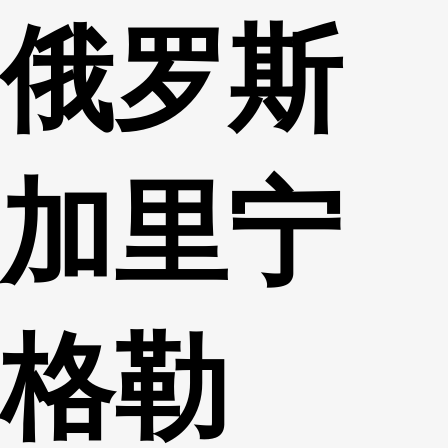
俄罗斯
财经
教育
乡村振兴
生态环境
一带一路
央博
大国智造
大国展会
大国保险
云顶对话
云起
超
加里宁
CCTV.节目官网
直播
节目单
栏目
片库
热播榜
格勒