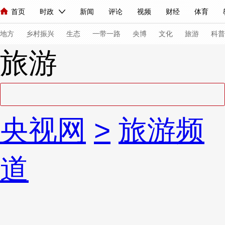
首页
时政
新闻
评论
视频
财经
体育
人民领袖习近平
直播
海外频道
片库
iPanda
栏目大全
联播+
English
中国领导人
节目单
Монгол
听音
央视快评
微视频
习式妙语
主持人
下
地方
乡村振兴
生态
一带一路
央博
文化
旅游
科普
旅游
总台春晚
网络春晚
共产党员网
秧纪录
纪录片网
新闻
国内
国际
评论
经济
军事
科技
法
央视网
>
旅游频
人民领袖习近平
联播+
热解读
天天学习
习式妙语
视频
小央视频
小央直播
直播中国
熊猫频道
V
道
现场
前线
比划
快看
蓝海中国
新兵请入列
体育
直播
竞猜
2026年世界杯
2026年冬奥会
VIP会员
CCTV奥林匹克频道
生活体育大会
体育江湖