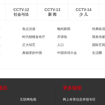
CCTV-12
CCTV-13
CCTV-14
社会与法
新 闻
少 儿
播
焦点访谈
晚间新闻
经典咏
法
时代楷模发布厅
开讲啦
我有传
然
正大综艺
人口
国际艺
眼
典籍里的中国
中国诗词大会
生活圈
概况
更多链接
互联网电视
网上有害信息举报专区