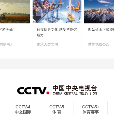
嬷”游潮汕
触摸历史文化 感受博物馆
四姑娘山正式授
魅力
的情书》
传承人类文明
世界地质公园
CCTV-4
CCTV-5
CCTV-5+
中文国际
体 育
体育赛事