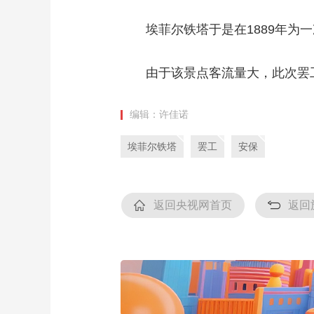
财经
教育
乡村振兴
生态环境
一带一路
埃菲尔铁塔于是在1889年为一
大国智造
大国展会
大国保险
云顶对话
由于该景点客流量大，此次罢工
编辑：许佳诺
CCTV.节目官网
直播
节目单
栏目
片库
埃菲尔铁塔
罢工
安保
返回央视网首页
返回