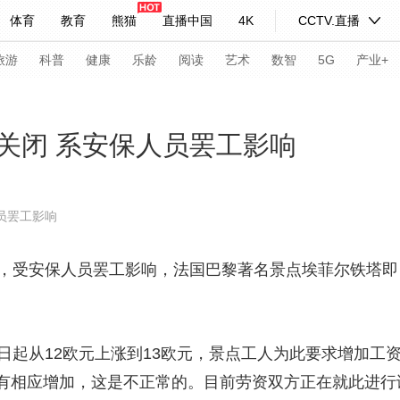
体育
教育
熊猫
直播中国
4K
CCTV.直播
式妙语
主持人
下载央视影音
热解读
天天学习
旅游
科普
健康
乐龄
阅读
艺术
数智
5G
产业+
纪录片网
国家大剧院
大型活动
关闭 系安保人员罢工影响
科技
法治
文娱
人物
公益
图片
员罢工影响
习式妙语
央视快评
央视网评
光华锐评
锋面
受安保人员罢工影响，法国巴黎著名景点埃菲尔铁塔即
频道
VR/AR
4K专区
全景新闻
请入列
人生第一次
人生第二次
起从12欧元上涨到13欧元，景点工人为此要求增加工
年冬奥会
CBA
NBA
中超
国足
国际足球
网球
综
有相应增加，这是不正常的。目前劳资双方正在就此进行
体育江湖
文化体育
冰雪道路
足球道路