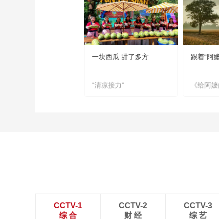
一块西瓜 甜了多方
跟着“阿
“清凉接力”
《给阿嬷
CCTV-1
CCTV-2
CCTV-3
综 合
财 经
综 艺