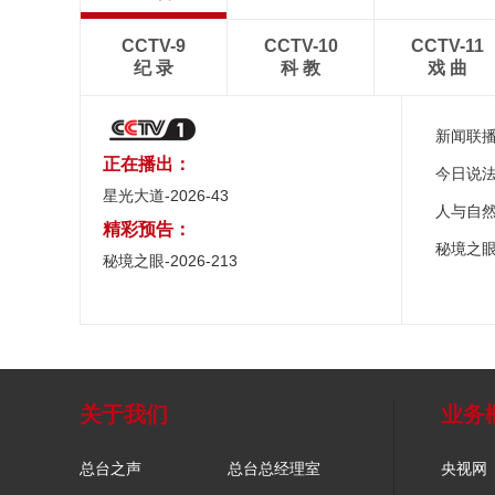
CCTV-9
CCTV-10
CCTV-11
纪 录
科 教
戏 曲
新闻联
正在播出：
今日说
星光大道-2026-43
人与自
精彩预告：
秘境之
秘境之眼-2026-213
关于我们
业务
总台之声
总台总经理室
央视网