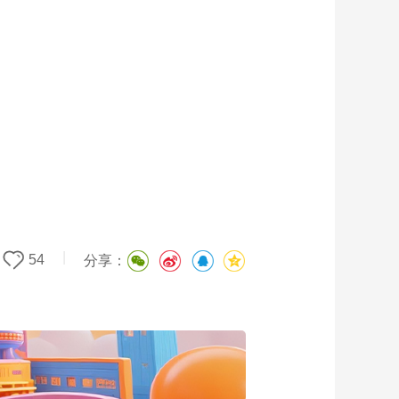
艺术
汽车
数智
5G
产业+
时尚
天气
才艺
网展
央央好物
|
54
分享：