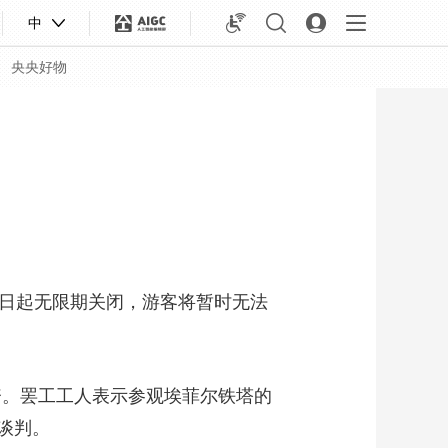
中
央央好物
日起无限期关闭，游客将暂时无法
资。罢工工人表示参观埃菲尔铁塔的
合体育
亚冬会
谈判。