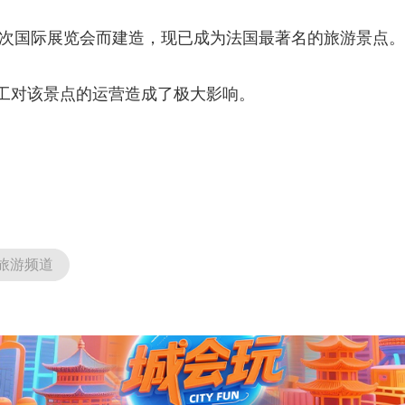
央博
非遗
文化
旅游
科普
健康
乐龄
阅读
次国际展览会而建造，现已成为法国最著名的旅游景点。
云起
超级工厂
智敬中国
全民健康
颜选攻略
海洋
对该景点的运营造成了极大影响。
热播榜
总台企业白名单
旅游频道