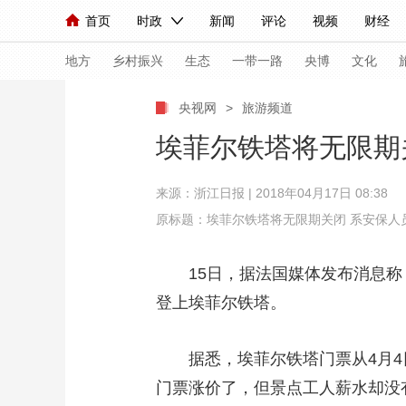
首页
时政
新闻
评论
视频
财经
人民领袖习近平
直播
海外频道
片库
iPanda
栏目大全
联播+
English
中国领导人
节目单
Монгол
听音
央视快评
微视频
习
地方
乡村振兴
生态
一带一路
央博
文化
央视网
>
旅游频道
总台春晚
网络春晚
共产党员网
秧纪录
埃菲尔铁塔将无限期
来源：浙江日报 | 2018年04月17日 08:38
新闻
国内
国际
评论
经济
军事
原标题：埃菲尔铁塔将无限期关闭 系安保人
人民领袖习近平
联播+
热解读
天天学习
15日，据法国媒体发布消息称，
视频
小央视频
小央直播
直播中国
熊猫
登上埃菲尔铁塔。
现场
前线
比划
快看
蓝海中国
新兵
据悉，埃菲尔铁塔门票从4月4日
体育
直播
竞猜
2026年世界杯
2026
门票涨价了，但景点工人薪水却没
VIP会员
CCTV奥林匹克频道
生活体育大会