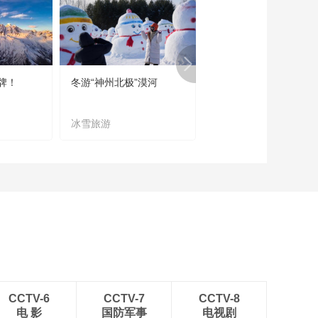
牌！
冬游“神州北极”漠河
宜居宜业又宜游
冰雪旅游
农文旅融合
CCTV-6
CCTV-7
CCTV-8
电 影
国防军事
电视剧