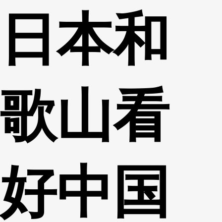
日本和
财经
教育
乡村振兴
生态环境
一带一路
央博
大国智造
大国展会
大国保险
云顶对话
云起
超
歌山看
CCTV.节目官网
直播
节目单
栏目
片库
热播榜
好中国