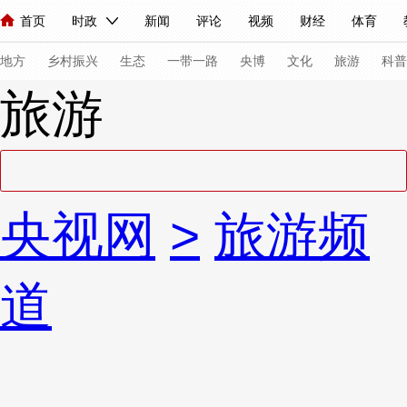
首页
时政
新闻
评论
视频
财经
体育
人民领袖习近平
直播
海外频道
片库
iPanda
栏目大全
联播+
English
中国领导人
节目单
Монгол
听音
央视快评
微视频
习式妙语
主持人
下
地方
乡村振兴
生态
一带一路
央博
文化
旅游
科普
旅游
总台春晚
网络春晚
共产党员网
秧纪录
纪录片网
新闻
国内
国际
评论
经济
军事
科技
法
央视网
>
旅游频
人民领袖习近平
联播+
热解读
天天学习
习式妙语
视频
小央视频
小央直播
直播中国
熊猫频道
V
道
现场
前线
比划
快看
蓝海中国
新兵请入列
体育
直播
竞猜
2026年世界杯
2026年冬奥会
VIP会员
CCTV奥林匹克频道
生活体育大会
体育江湖