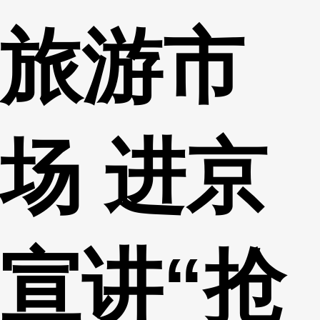
旅游市
场 进京
宣讲“抢