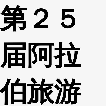
第２５
财经
教育
乡村振兴
生态环境
一带一路
央博
大国智造
大国展会
大国保险
云顶对话
云起
超
届阿拉
CCTV.节目官网
直播
节目单
栏目
片库
热播榜
伯旅游