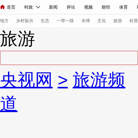
首页
时政
新闻
评论
视频
财经
体育
人民领袖习近平
直播
海外频道
片库
iPanda
栏目大全
联播+
English
中国领导人
节目单
Монгол
听音
央视快评
微视频
习式妙语
主持人
下
地方
乡村振兴
生态
一带一路
央博
文化
旅游
科普
旅游
总台春晚
网络春晚
共产党员网
秧纪录
纪录片网
新闻
国内
国际
评论
经济
军事
科技
法
央视网
>
旅游频
人民领袖习近平
联播+
热解读
天天学习
习式妙语
视频
小央视频
小央直播
直播中国
熊猫频道
V
道
现场
前线
比划
快看
蓝海中国
新兵请入列
体育
直播
竞猜
2026年世界杯
2026年冬奥会
VIP会员
CCTV奥林匹克频道
生活体育大会
体育江湖