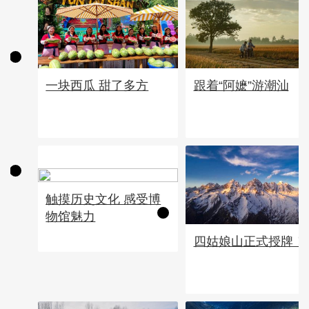
一块西瓜 甜了多方
跟着“阿嬷”游潮汕
触摸历史文化 感受博
物馆魅力
四姑娘山正式授牌！