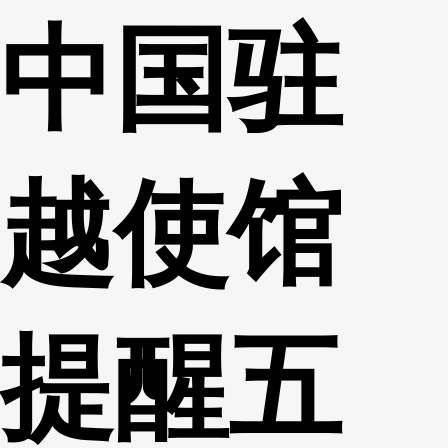
中国驻
财经
教育
乡村振兴
生态环境
一带一路
央博
大国智造
大国展会
大国保险
云顶对话
云起
超
越使馆
CCTV.节目官网
直播
节目单
栏目
片库
热播榜
提醒五