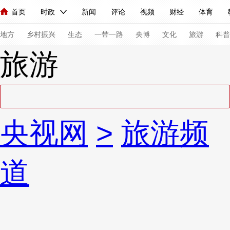
首页
时政
新闻
评论
视频
财经
体育
人民领袖习近平
直播
海外频道
片库
iPanda
栏目大全
联播+
English
中国领导人
节目单
Монгол
听音
央视快评
微视频
习式妙语
主持人
下
地方
乡村振兴
生态
一带一路
央博
文化
旅游
科普
旅游
总台春晚
网络春晚
共产党员网
秧纪录
纪录片网
新闻
国内
国际
评论
经济
军事
科技
法
央视网
>
旅游频
人民领袖习近平
联播+
热解读
天天学习
习式妙语
视频
小央视频
小央直播
直播中国
熊猫频道
V
道
现场
前线
比划
快看
蓝海中国
新兵请入列
体育
直播
竞猜
2026年世界杯
2026年冬奥会
VIP会员
CCTV奥林匹克频道
生活体育大会
体育江湖