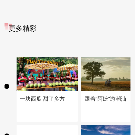
更多精彩
一块西瓜 甜了多方
跟着“阿嬷”游潮汕