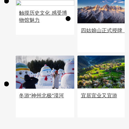
触摸历史文化 感受博
物馆魅力
四姑娘山正式授牌！
宜居宜业又宜游
冬游“神州北极”漠河