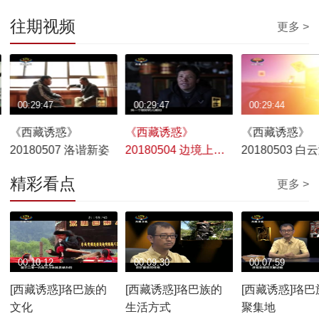
往期视频
更多 >
00:29:47
00:29:47
00:29:44
《西藏诱惑》
《西藏诱惑》
《西藏诱惑》
20180507 洛谐新姿
20180504 边境上的
20180503 白
幸福家园——多庆村
有人家
精彩看点
更多 >
00:10:12
00:09:30
00:07:59
[西藏诱惑]珞巴族的
[西藏诱惑]珞巴族的
[西藏诱惑]珞巴
文化
生活方式
聚集地