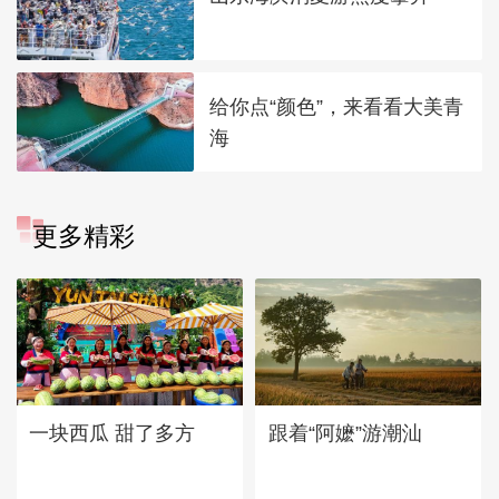
给你点“颜色”，来看看大美青
海
更多精彩
一块西瓜 甜了多方
跟着“阿嬷”游潮汕