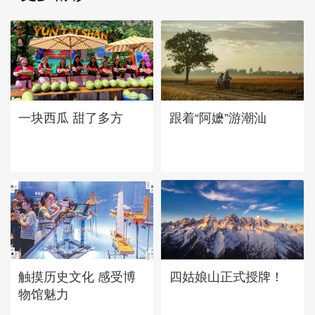
一块西瓜 甜了多方
跟着“阿嬷”游潮汕
四姑娘山正式授牌！
触摸历史文化 感受博
物馆魅力