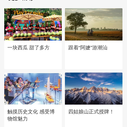
一块西瓜 甜了多方
跟着“阿嬷”游潮汕
四姑娘山正式授牌！
触摸历史文化 感受博
物馆魅力