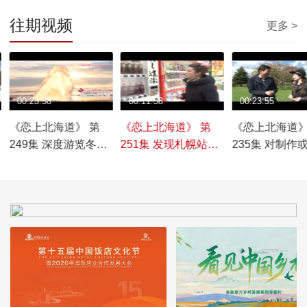
往期视频
更多 >
00:23:58
00:11:58
00:23:55
《恋上北海道》 第
《恋上北海道》 第
《恋上北海道》
249集 深度游览冬季
251集 发现札幌站前
235集 对制作
的十胜地区
区域的魅力
商品精益求精
和企业