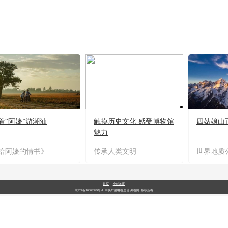
着“阿嬷”游潮汕
触摸历史文化 感受博物馆
四姑娘山
魅力
给阿嬷的情书》
传承人类文明
世界地质
首页
|
全站地图
京ICP备10003349号-1
中央广播电视总台
央视网
版权所有