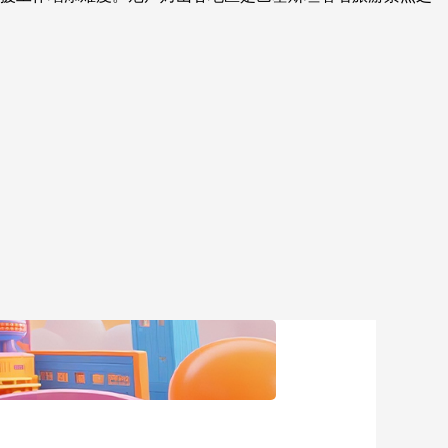
艺术
汽车
数智
5G
产业+
时尚
天气
才艺
网展
央央好物