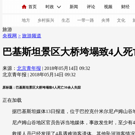
首页
时政
新闻
评论
视频
财经
人民领袖习近平
直播
海外频道
片库
iPanda
栏目大全
联播+
English
中国领导人
节目单
Монгол
听音
央视快评
微视频
习
地方
乡村振兴
生态
一带一路
央博
文化
旅游
央视网
>
旅游频道
总台春晚
网络春晚
共产党员网
秧纪录
巴基斯坦景区大桥垮塌致4人死
来源：
北京青年报
| 2018年05月14日 09:32
新闻
国内
国际
评论
经济
军事
北京青年报 | 2018年05月14日 09:32
人民领袖习近平
联播+
热解读
天天学习
原标题：巴基斯坦景区大桥垮塌致4人死亡30余人失踪
视频
小央视频
小央直播
直播中国
熊猫
正在加载
现场
前线
比划
快看
蓝海中国
新兵
据巴基斯坦媒体13日报道，位于巴控克什米尔尼卢姆山谷地
体育
直播
竞猜
2026年世界杯
2026年
尼卢姆山谷地区官员告诉当地媒体，事故发生时，至少有40
VIP会员
CCTV奥林匹克频道
生活体育大会
救援人员已经发现了4具遇难游客遗体。其他坠河游客情况目