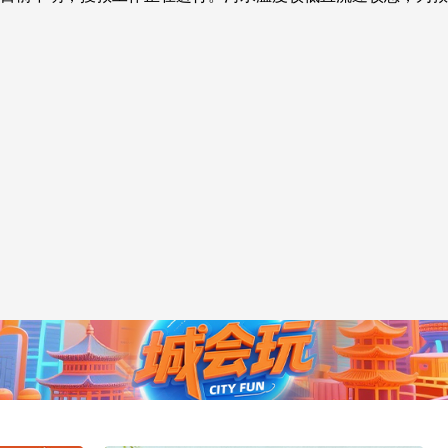
央博
非遗
文化
旅游
科普
健康
乐龄
阅读
云起
超级工厂
智敬中国
全民健康
颜选攻略
海洋
热播榜
总台企业白名单