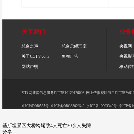
关于我们
业务
总台之声
总台总经理室
央视网
关于CCTV.com
象舞广告
央视影
网站声明
移动传
互联网新闻信息服务许可证10120170003
网上传播视听节目许可证号0102
京ICP证060535号
京ICP备06036302号-2
京ICP备10003349号
京ICP备10
基斯坦景区大桥垮塌致4人死亡30余人失踪
分享