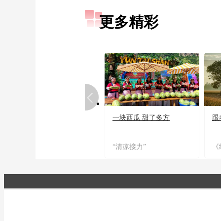
更多精彩
一块西瓜 甜了多方
跟
“清凉接力”
《