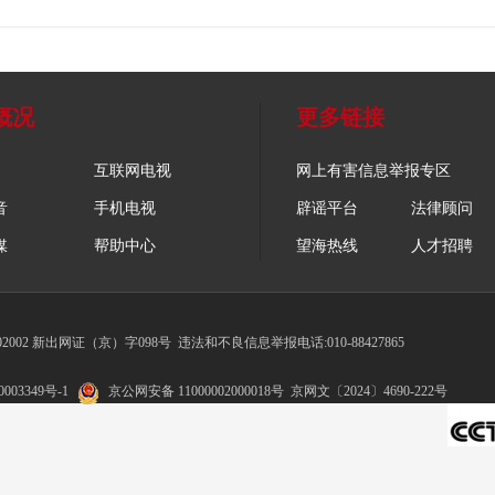
概况
更多链接
互联网电视
网上有害信息举报专区
音
手机电视
辟谣平台
法律顾问
媒
帮助中心
望海热线
人才招聘
002 新出网证（京）字098号
违法和不良信息举报电话:010-88427865
003349号-1
京公网安备 11000002000018号
京网文〔2024〕4690-222号