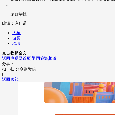
一。
财经
教育
乡村振兴
生态环境
一带一路
据新华社
大国智造
大国展会
大国保险
云顶对话
编辑：许佳诺
大桥
游客
垮塌
CCTV.节目官网
直播
节目单
栏目
片库
点击收起全文
返回央视网首页
返回旅游频道
分享：
扫一扫 分享到微信
|
返回顶部