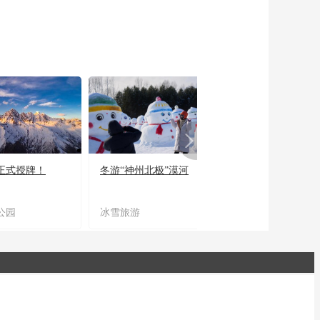
正式授牌！
冬游“神州北极”漠河
宜居宜业又宜游
公园
冰雪旅游
农文旅融合