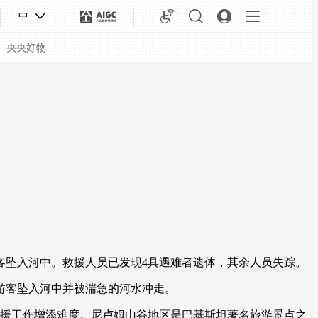
中
央央好物
客坠入河中。救援人员已发现4具遇难者遗体，其余人员失踪。
合体育
亚冬会
游客坠入河中并被湍急的河水冲走。
援工作增添难度。尼卢姆山谷地区是巴基斯坦著名旅游景点之