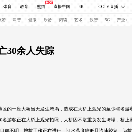
体育
教育
熊猫
直播中国
4K
CCTV.直播
式妙语
主持人
下载央视影音
热解读
天天学习
旅游
科普
健康
乐龄
阅读
艺术
数智
5G
产业+
纪录片网
国家大剧院
大型活动
亡30余人失踪
科技
法治
文娱
人物
公益
图片
习式妙语
央视快评
央视网评
光华锐评
锋面
频道
VR/AR
4K专区
全景新闻
请入列
人生第一次
人生第二次
区的一座大桥当天发生垮塌，造成在大桥上观光的至少40名游
冬奥会
CBA
NBA
中超
国足
国际足球
网球
综
名游客正在大桥上观光拍照，大桥因不堪重负发生垮塌，桥上
体育江湖
文化体育
冰雪道路
足球道路
前不明，搜救工作正在进行。河水温度较低且流速较急，为救