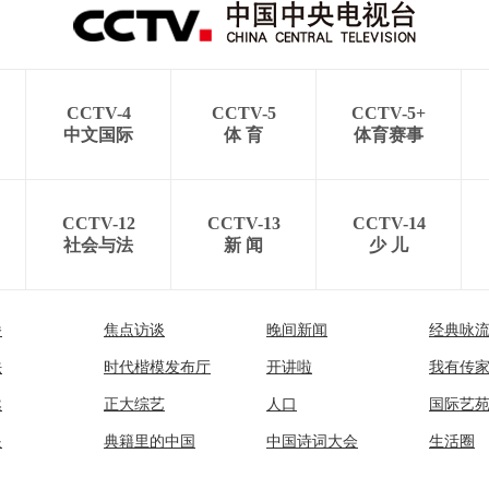
CCTV-4
CCTV-5
CCTV-5+
中文国际
体 育
体育赛事
CCTV-12
CCTV-13
CCTV-14
社会与法
新 闻
少 儿
播
焦点访谈
晚间新闻
经典咏
法
时代楷模发布厅
开讲啦
我有传
然
正大综艺
人口
国际艺
眼
典籍里的中国
中国诗词大会
生活圈