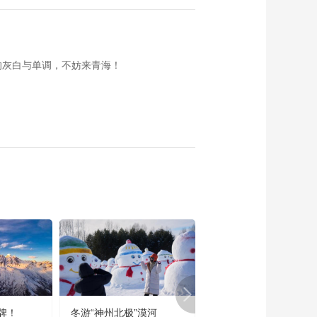
的灰白与单调，不妨来青海！
牌！
冬游“神州北极”漠河
宜居宜业又宜游