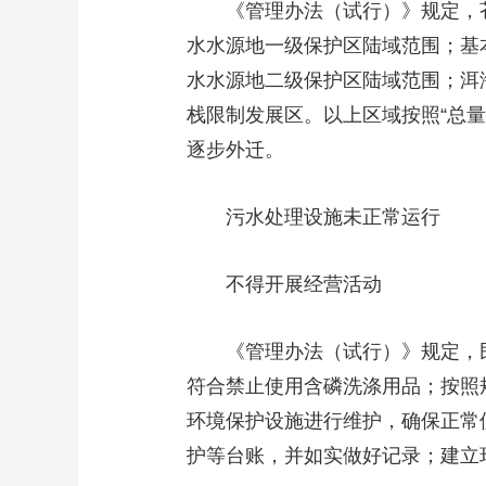
《管理办法（试行）》规定，苍山
财经
教育
乡村振兴
生态环境
一带一路
水水源地一级保护区陆域范围；基
大国智造
大国展会
大国保险
云顶对话
水水源地二级保护区陆域范围；洱
栈限制发展区。以上区域按照“总量
逐步外迁。
CCTV.节目官网
直播
节目单
栏目
片库
污水处理设施未正常运行
不得开展经营活动
《管理办法（试行）》规定，民
符合禁止使用含磷洗涤用品；按照
环境保护设施进行维护，确保正常
护等台账，并如实做好记录；建立