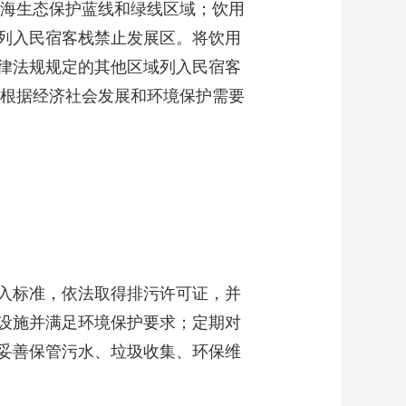
海生态保护蓝线和绿线区域；饮用
艺术
汽车
数智
5G
产业+
列入民宿客栈禁止发展区。将饮用
时尚
天气
才艺
网展
央央好物
律法规规定的其他区域列入民宿客
栈根据经济社会发展和环境保护需要
入标准，依法取得排污许可证，并
设施并满足环境保护要求；定期对
妥善保管污水、垃圾收集、环保维