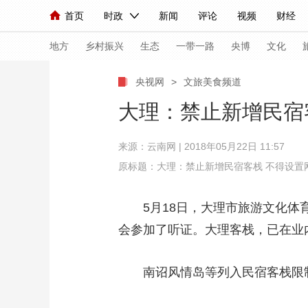
首页
时政
新闻
评论
视频
财经
人民领袖习近平
直播
海外频道
片库
iPanda
栏目大全
联播+
English
中国领导人
节目单
Монгол
听音
央视快评
微视频
习
地方
乡村振兴
生态
一带一路
央博
文化
央视网
>
文旅美食频道
总台春晚
网络春晚
共产党员网
秧纪录
大理：禁止新增民宿
来源：云南网 | 2018年05月22日 11:57
新闻
国内
国际
评论
经济
军事
原标题：大理：禁止新增民宿客栈 不得设置
人民领袖习近平
联播+
热解读
天天学习
5月18日，大理市旅游文化体育
视频
小央视频
小央直播
直播中国
熊猫
会参加了听证。大理客栈，已在业
现场
前线
比划
快看
蓝海中国
新兵
南诏风情岛等列入民宿客栈限
体育
直播
竞猜
2026年世界杯
2026
VIP会员
CCTV奥林匹克频道
生活体育大会