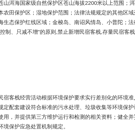
洱海国家级自然保护区苍山海拔2200米以上范围；洱
央博
非遗
文化
旅游
科普
健康
乐龄
阅读
本农田保护区；湿地保护范围；法律法规规定的其他区域
云起
超级工厂
智敬中国
全民健康
颜选攻略
海洋
海生态保护红线区域；金梭岛、南诏风情岛、小普陀；法
控制、只减不增”的原则,禁止新增民宿客栈,存量民宿客
热播榜
总台企业白名单
宿客栈经营活动根据环境保护要求实行差别化的环境准
规定配套建设符合标准的污水处理、垃圾收集等环境保护
使用，并提供第三方维护运行和检测的相关资料；健全并
环境保护应急处置机制规定。