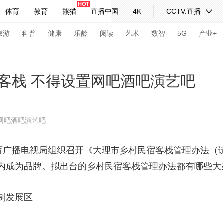
体育
教育
熊猫
直播中国
4K
CCTV.直播
式妙语
主持人
下载央视影音
热解读
天天学习
旅游
科普
健康
乐龄
阅读
艺术
数智
5G
产业+
纪录片网
国家大剧院
大型活动
客栈 不得设置网吧酒吧演艺吧
科技
法治
文娱
人物
公益
图片
网吧酒吧演艺吧
习式妙语
央视快评
央视网评
光华锐评
锋面
广播电视局组织召开《大理市乡村民宿客栈管理办法（试
频道
VR/AR
4K专区
全景新闻
内成为品牌。拟出台的乡村民宿客栈管理办法都有哪些大
请入列
人生第一次
人生第二次
制发展区
年冬奥会
CBA
NBA
中超
国足
国际足球
网球
综
体育江湖
文化体育
冰雪道路
足球道路