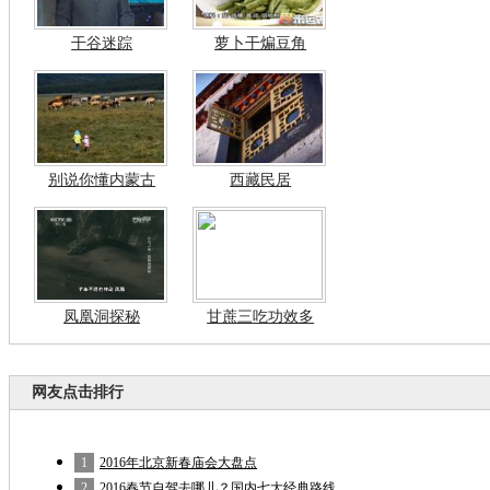
干谷迷踪
萝卜干煸豆角
别说你懂内蒙古
西藏民居
凤凰洞探秘
甘蔗三吃功效多
网友点击排行
1
2016年北京新春庙会大盘点
2
2016春节自驾去哪儿？国内七大经典路线