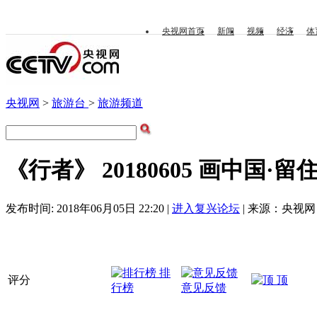
央视网首页
新闻
视频
经济
体
央视网
>
旅游台
>
旅游频道
《行者》 20180605 画中国·留
发布时间: 2018年06月05日 22:20 |
进入复兴论坛
| 来源：央视网 
排
评分
顶
行榜
意见反馈