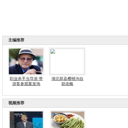
主编推荐
职业杀手当导游 带
湖北郧县樱桃沟自
游客参观案发地
助攻略
视频推荐