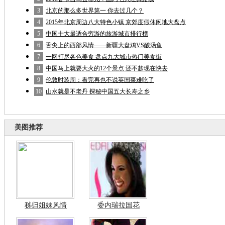
3
北京的那么多世界第一 你去过几个？
4
2015年北京周边八大特色小镇 京郊度假休闲地大盘点
5
中国十大最适合穷游的旅游城市排行榜
6
舌尖上的西部风情——新疆大盘鸡VS酸汤鱼
7
一网打尽各色美食 盘点九大城市热门美食街
8
中国马上就要大火的12个景点 还不趁现在快去
9
伦敦时装周：看完再也不说英国菜难吃了
10
山水就是不老丹 探秘中国五大长寿之乡
美图推荐
秭归姐妹风情
委内瑞拉国花