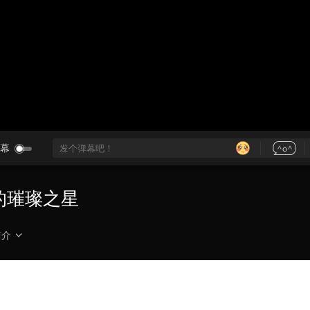
央博
非遗
文化
旅游
科普
健康
乐龄
阅读
云起
超级工厂
智敬中国
全民健康
颜选攻略
海洋
热播榜
总台企业白名单
幕
化的璀璨之星
简介