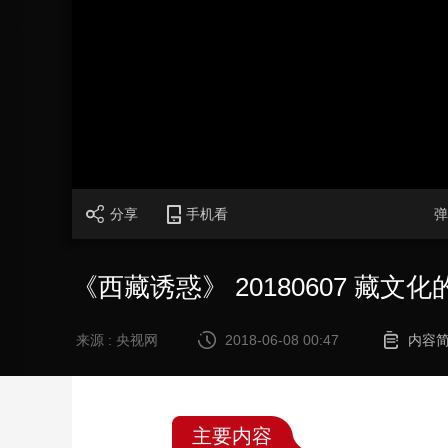
财经
教育
乡村振兴
生态环境
一带一路
大国智造
大国展会
大国保险
云顶对话
CCTV.节目官网
直播
节目单
栏目
片库
分享
手机看
弹
《西藏诱惑》 20180607 藏文
来源 : 央视网
2018-06-08 00:47
内容
主要内容