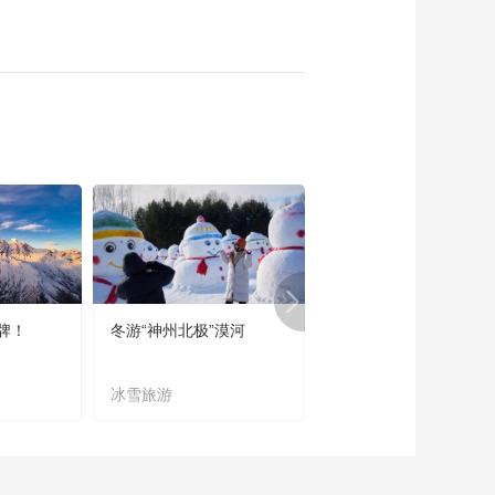
牌！
冬游“神州北极”漠河
宜居宜业又宜游
冰雪旅游
农文旅融合