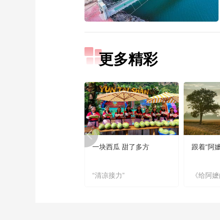
更多精彩
一块西瓜 甜了多方
跟着“阿
“清凉接力”
《给阿嬷