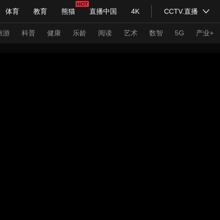
体育
教育
熊猫
直播中国
4K
CCTV.直播
式妙语
主持人
下载央视影音
热解读
天天学习
旅游
科普
健康
乐龄
阅读
艺术
数智
5G
产业+
纪录片网
国家大剧院
大型活动
科技
法治
文娱
人物
公益
图片
习式妙语
央视快评
央视网评
光华锐评
锋面
频道
VR/AR
4K专区
全景新闻
请入列
人生第一次
人生第二次
年冬奥会
CBA
NBA
中超
国足
国际足球
网球
综
体育江湖
文化体育
冰雪道路
足球道路