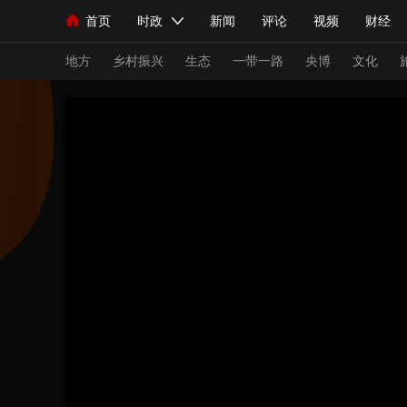
首页
时政
新闻
评论
视频
财经
人民领袖习近平
直播
海外频道
片库
iPanda
栏目大全
联播+
English
中国领导人
节目单
Монгол
听音
央视快评
微视频
习
地方
乡村振兴
生态
一带一路
央博
文化
总台春晚
网络春晚
共产党员网
秧纪录
新闻
国内
国际
评论
经济
军事
人民领袖习近平
联播+
热解读
天天学习
视频
小央视频
小央直播
直播中国
熊猫
现场
前线
比划
快看
蓝海中国
新兵
体育
直播
竞猜
2026年世界杯
2026
VIP会员
CCTV奥林匹克频道
生活体育大会