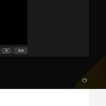
艺术
汽车
数智
5G
产业+
时尚
天气
才艺
网展
央央好物
发送