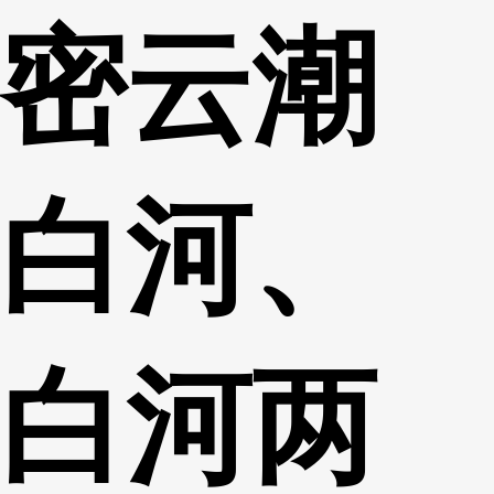
密云潮
财经
教育
乡村振兴
生态环境
一带一路
央博
大国智造
大国展会
大国保险
云顶对话
云起
超
白河、
CCTV.节目官网
直播
节目单
栏目
片库
热播榜
白河两