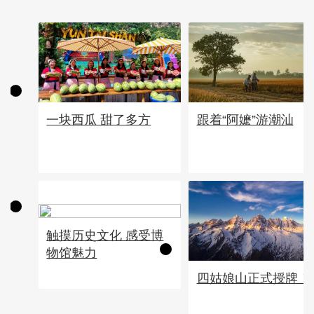
一块西瓜 甜了多方
跟着“阿嬷”游潮汕
触摸历史文化 感受博
物馆魅力
四姑娘山正式授牌！