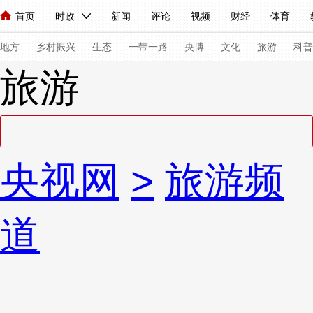
首页
时政
新闻
评论
视频
财经
体育
人民领袖习近平
直播
海外频道
片库
iPanda
栏目大全
联播+
English
中国领导人
节目单
Монгол
听音
央视快评
微视频
习式妙语
主持人
下
地方
乡村振兴
生态
一带一路
央博
文化
旅游
科普
旅游
总台春晚
网络春晚
共产党员网
秧纪录
纪录片网
新闻
国内
国际
评论
经济
军事
科技
法
央视网
>
旅游频
人民领袖习近平
联播+
热解读
天天学习
习式妙语
视频
小央视频
小央直播
直播中国
熊猫频道
V
道
现场
前线
比划
快看
蓝海中国
新兵请入列
体育
直播
竞猜
2026年世界杯
2026年冬奥会
VIP会员
CCTV奥林匹克频道
生活体育大会
体育江湖