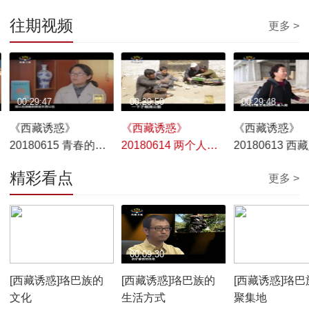
往期视频
更多 >
00:29:47
00:29:50
00:29:48
《西藏诱惑》
《西藏诱惑》
《西藏诱惑》
20180615 青春的绽
20180614 两个人的
20180613 西
放
放映队
精彩看点
更多 >
00:10:12
00:09:30
00:07:59
[西藏诱惑]珞巴族的
[西藏诱惑]珞巴族的
[西藏诱惑]珞巴
文化
生活方式
聚集地