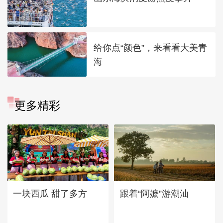
给你点“颜色”，来看看大美青
海
更多精彩
一块西瓜 甜了多方
跟着“阿嬷”游潮汕