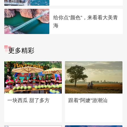
给你点“颜色”，来看看大美青
海
更多精彩
一块西瓜 甜了多方
跟着“阿嬷”游潮汕