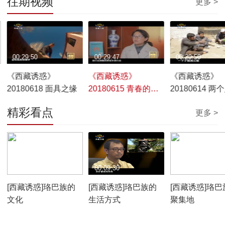
往期视频
更多 >
00:29:50
00:29:47
00:29:50
《西藏诱惑》
《西藏诱惑》
《西藏诱惑》
20180618 面具之缘
20180615 青春的绽
20180614 两
放
放映队
精彩看点
更多 >
00:10:12
00:09:30
00:07:59
[西藏诱惑]珞巴族的
[西藏诱惑]珞巴族的
[西藏诱惑]珞巴
文化
生活方式
聚集地