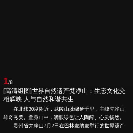
1
/8
[高清组图]世界自然遗产梵净山：生态文化交
相辉映 人与自然和谐共生
在北纬30度附近，武陵山脉绵延千里，主峰梵净山
雄奇秀美。置身山中，满眼绿色让人陶醉、心灵畅然。
贵州省梵净山7月2日在巴林麦纳麦举行的世界遗产