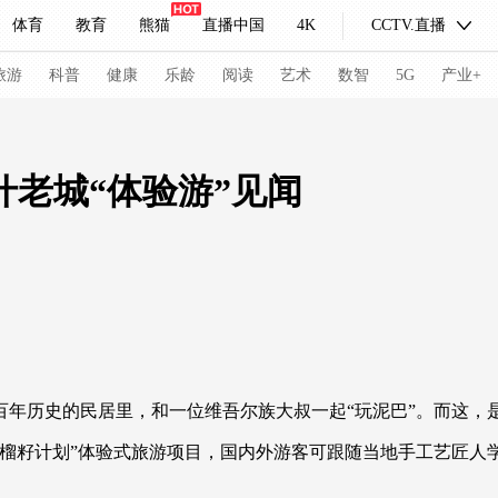
体育
教育
熊猫
直播中国
4K
CCTV.直播
式妙语
主持人
下载央视影音
热解读
天天学习
旅游
科普
健康
乐龄
阅读
艺术
数智
5G
产业+
纪录片网
国家大剧院
大型活动
什老城“体验游”见闻
科技
法治
文娱
人物
公益
图片
习式妙语
央视快评
央视网评
光华锐评
锋面
频道
VR/AR
4K专区
全景新闻
请入列
人生第一次
人生第二次
历史的民居里，和一位维吾尔族大叔一起“玩泥巴”。而这，是
冬奥会
CBA
NBA
中超
国足
国际足球
网球
综
籽计划”体验式旅游项目，国内外游客可跟随当地手工艺匠人
体育江湖
文化体育
冰雪道路
足球道路