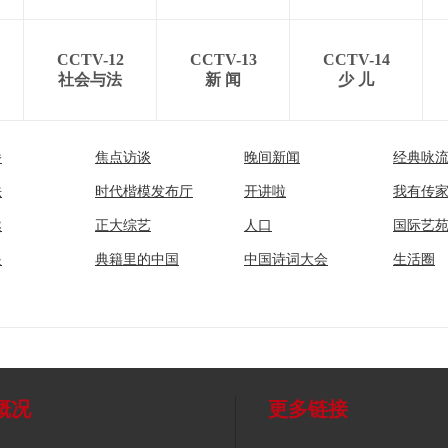
CCTV-12
CCTV-13
CCTV-14
社会与法
新 闻
少 儿
播
焦点访谈
晚间新闻
经典咏
法
时代楷模发布厅
开讲啦
我有传
然
正大综艺
人口
国际艺
眼
典籍里的中国
中国诗词大会
生活圈
概况
更多链接