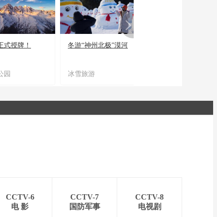
正式授牌！
冬游“神州北极”漠河
宜居宜业又宜游
公园
冰雪旅游
农文旅融合
CCTV-6
CCTV-7
CCTV-8
电 影
国防军事
电视剧