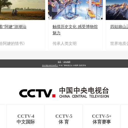
着“阿嬷”游潮汕
触摸历史文化 感受博物馆
四姑娘山
魅力
给阿嬷的情书》
传承人类文明
世界地质
首页
|
全站地图
京ICP备10003349号-1
中央广播电视总台
央视网
版权所有
CCTV-4
CCTV-5
CCTV-5+
中文国际
体 育
体育赛事