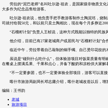
劳拉的“泥巴老师”名叫吐尔逊·祖农，是国家级非物质文化
财经
教育
乡村振兴
生态环境
一带一路
大多作为纪念品售给游客。
大国智造
大国展会
大国保险
云顶对话
吐尔逊·祖农说，他负责手把手教游客制作土陶泥坯，烧制成
司就付给我50元，和以前只卖土陶相比，现在每个月多挣近200
“石榴籽计划”负责人王桢说，这种方式既能以独特的民族风
他介绍，目前已有27家老城商户或居民与“石榴籽计划”合作
CCTV.节目官网
直播
节目单
栏目
片库
临近中午，劳拉带着自己敲制的铜手镯、自己烫印花纹的木罐
虽说是“碰到什么吃什么”，但体验游项目对饭菜质量有明确
在餐桌上摆满瓜果、干果和点心，并备下酸奶和凉粉供大家解
“不一定要参团，也不一定要体验全部项目，游客可以直接进
喀什市旅游局副局长邓志庸介绍，喀什老城改造以后，增加了16
编辑：王书韵
老城
旅游项目