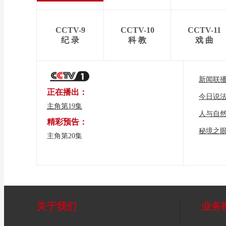
CCTV-9
CCTV-10
CCTV-11
纪 录
科 教
戏 曲
新闻联
正在播出：
今日说
主角第19集
人与自
精彩预告：
秘境之
主角第20集
关于我们
业务