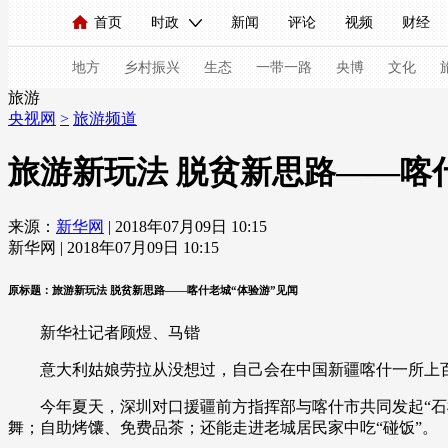
首页
时政
新闻
评论
视频
财经
人民领袖习近平
直播
海外频道
片库
iPanda
栏目大全
联播+
English
中国领导人
节目单
Монгол
听音
央视快评
微视频
习
地方
乡村振兴
生态
一带一路
央博
文化
旅游
央视网
>
旅游频道
总台春晚
网络春晚
共产党员网
秧纪录
旅游新玩法 脱贫新思路——喀
来源：
新华网
| 2018年07月09日 10:15
新闻
国内
国际
评论
经济
军事
新华网 | 2018年07月09日 10:15
人民领袖习近平
联播+
热解读
天天学习
原标题：旅游新玩法 脱贫新思路——喀什老城“体验游”见闻
视频
小央视频
小央直播
直播中国
熊猫
新华社记者顾煜、马锴
现场
前线
比划
快看
蓝海中国
新兵
意大利姑娘劳拉从没想过，自己会在中国新疆喀什一所上百年
体育
直播
竞猜
2026年世界杯
2026年
今年夏天，深圳对口援疆前方指挥部与喀什市共同发起“石榴
舞；自助烤馕、免费品茶；还能走进老城居民家中吃“碰饭”。
VIP会员
CCTV奥林匹克频道
生活体育大会