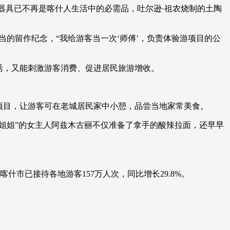
器具已不再是喀什人生活中的必需品，吐尔逊·祖农烧制的土陶
艺术
汽车
数智
5G
产业+
时尚
天气
才艺
网展
央央好物
的留作纪念，“我给游客当一次‘师傅’，负责体验游项目的公
活，又能刺激游客消费、促进居民旅游增收。
项目，让游客可在老城居民家中小憩，品尝当地家常美食。
姐姐”的女主人阿兹木古丽不仅准备了拿手的酸辣拉面，还早早
市已接待各地游客157万人次，同比增长29.8%。