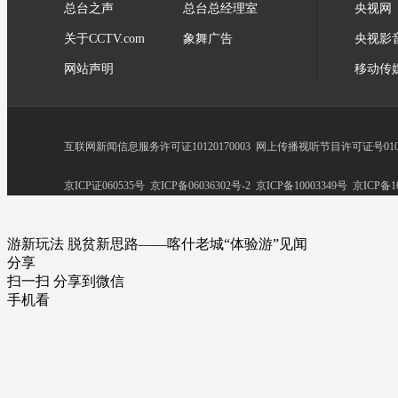
总台之声
总台总经理室
央视网
关于CCTV.com
象舞广告
央视影
网站声明
移动传
互联网新闻信息服务许可证10120170003
网上传播视听节目许可证号0102
京ICP证060535号
京ICP备06036302号-2
京ICP备10003349号
京ICP备10
游新玩法 脱贫新思路——喀什老城“体验游”见闻
分享
扫一扫 分享到微信
手机看