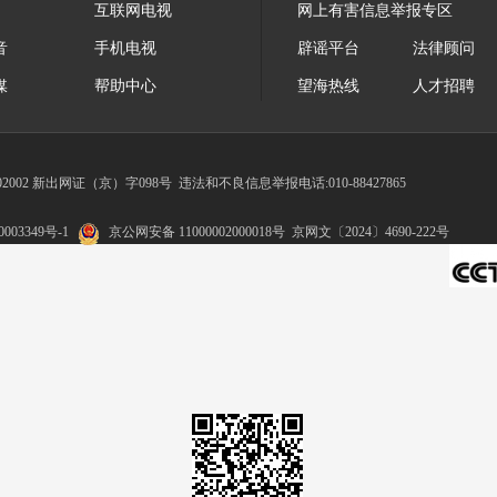
互联网电视
网上有害信息举报专区
音
手机电视
辟谣平台
法律顾问
媒
帮助中心
望海热线
人才招聘
002 新出网证（京）字098号
违法和不良信息举报电话:010-88427865
003349号-1
京公网安备 11000002000018号
京网文〔2024〕4690-222号