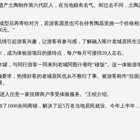
遗产土陶制作第六代匠人，在当地颇有名气。和过去不同，土陶
央博
非遗
文化
旅游
科普
健康
乐龄
阅读
云起
超级工厂
智敬中国
全民健康
颜选攻略
海洋
型后再寄给对方，若游客愿意也可在待售陶器里挑一个价格相当
0元。”
情引起游客兴趣，让游客有参与感，了解融入喀什老城居民生
，成为体验游项目的接待点，每户每月可接待20人左右。
热播榜
总台企业白名单
，与同行游客一同来到老城阿图什巷吃“碰饭”。这一体验游
要求，热情好客的老城居民也从不敷衍了事。被游客称作“拉面
暑。
入任意一家挂牌商户享受体验服务。”王桢介绍。
00余间商铺，解决了近5万名当地居民就业。今年上半年，喀什