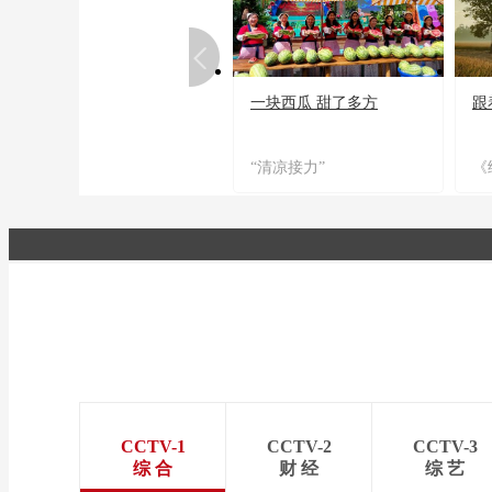
一块西瓜 甜了多方
跟
“清凉接力”
《
CCTV-1
CCTV-2
CCTV-3
综 合
财 经
综 艺