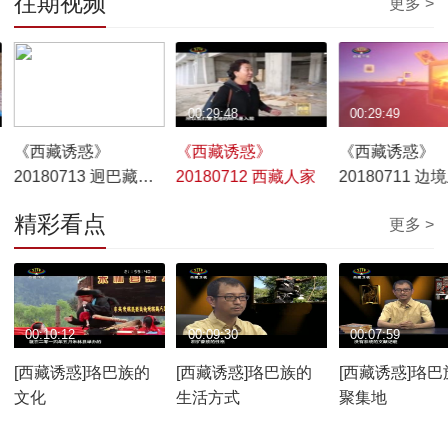
往期视频
更多 >
00:29:40
00:29:48
00:29:49
《西藏诱惑》
《西藏诱惑》
《西藏诱惑》
20180713 迥巴藏戏
20180712 西藏人家
20180711 边
下江南
幸福家园——
精彩看点
更多 >
00:10:12
00:09:30
00:07:59
[西藏诱惑]珞巴族的
[西藏诱惑]珞巴族的
[西藏诱惑]珞巴
文化
生活方式
聚集地