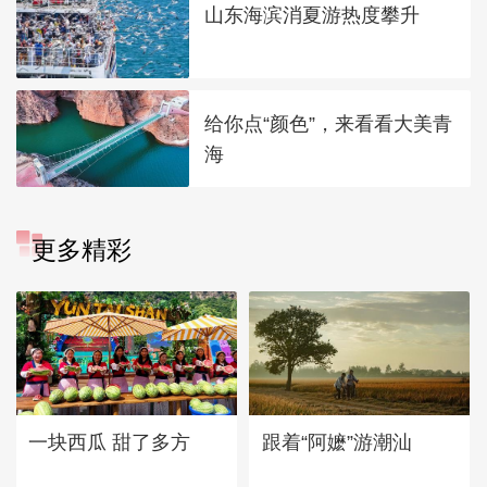
山东海滨消夏游热度攀升
给你点“颜色”，来看看大美青
海
更多精彩
一块西瓜 甜了多方
跟着“阿嬷”游潮汕