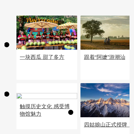
一块西瓜 甜了多方
跟着“阿嬷”游潮汕
触摸历史文化 感受博
物馆魅力
四姑娘山正式授牌！