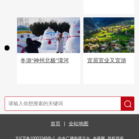
宜居宜业又宜游
冬游“神州北极”漠河
首页
|
全站地图
京ICP备10003349号-1
中央广播电视总台
央视网
版权所有