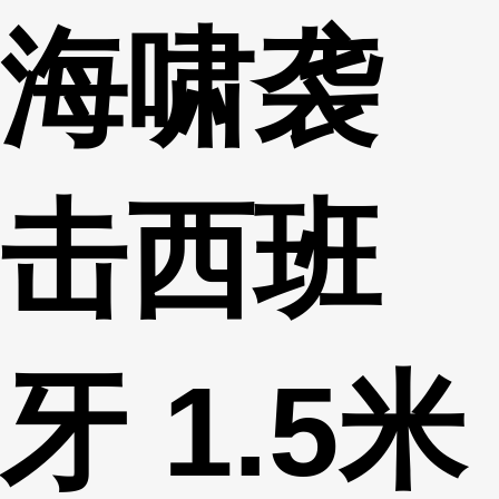
海啸袭
财经
教育
乡村振兴
生态环境
一带一路
央博
大国智造
大国展会
大国保险
云顶对话
云起
超
击西班
CCTV.节目官网
直播
节目单
栏目
片库
热播榜
牙 1.5米