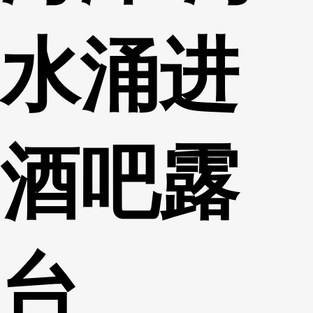
水涌进
酒吧露
台