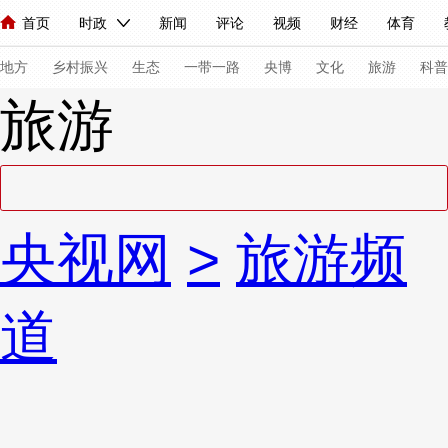
首页
时政
新闻
评论
视频
财经
体育
人民领袖习近平
直播
海外频道
片库
iPanda
栏目大全
联播+
English
中国领导人
节目单
Монгол
听音
央视快评
微视频
习式妙语
主持人
下
地方
乡村振兴
生态
一带一路
央博
文化
旅游
科普
旅游
总台春晚
网络春晚
共产党员网
秧纪录
纪录片网
新闻
国内
国际
评论
经济
军事
科技
法
央视网
>
旅游频
人民领袖习近平
联播+
热解读
天天学习
习式妙语
视频
小央视频
小央直播
直播中国
熊猫频道
V
道
现场
前线
比划
快看
蓝海中国
新兵请入列
体育
直播
竞猜
2026年世界杯
2026年冬奥会
VIP会员
CCTV奥林匹克频道
生活体育大会
体育江湖