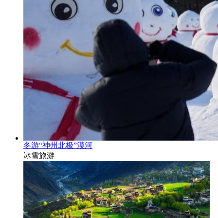
冬游“神州北极”漠河
冰雪旅游