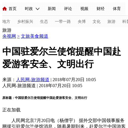
首页
时政
新闻
评论
视频
财经
体育
人民领袖习近平
直播
海外频道
片库
iPanda
栏目大全
联播+
English
中国领导人
节目单
Монгол
听音
央视快评
微视频
习式妙语
主持人
地方
乡村振兴
生态
一带一路
央博
文化
旅游
科
旅游
央视网
>
文旅美食频道
总台春晚
网络春晚
共产党员网
秧纪录
纪录片网
中国驻爱尔兰使馆提醒中国赴
爱游客安全、文明出行
新闻
国内
国际
评论
经济
军事
科技
法
人民领袖习近平
联播+
热解读
天天学习
习式妙语
来源：
人民网-旅游频道
| 2018年07月20日 10:05
人民网-旅游频道 | 2018年07月20日 10:05
视频
小央视频
小央直播
直播中国
熊猫频道
V
原标题：中国驻爱尔兰使馆提醒中国赴爱游客安全、文明出行
现场
前线
比划
快看
蓝海中国
新兵请入列
正在加载
体育
直播
竞猜
2026年世界杯
2026年冬奥会
C
人民网北京7月20日电（杨僧宇） 据外交部中国领事服务
VIP会员
CCTV奥林匹克频道
生活体育大会
体育江湖
网援引驻爱尔兰使馆消息，随着暑期到来，赴爱尔兰中国游客