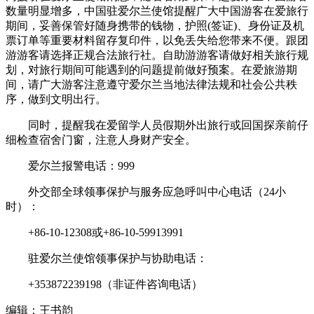
数量明显增多，中国驻爱尔兰使馆提醒广大中国游客在爱旅行
财经
教育
乡村振兴
生态环境
一带一路
央博
期间，妥善保管好随身携带的钱物，护照(签证)、身份证及机
票订单等重要材料留存复印件，以免丢失给您带来不便。跟团
大国智造
大国展会
大国保险
云顶对话
云起
超
游游客请选择正规合法旅行社。自助游游客请做好相关旅行规
划，对旅行期间可能遇到的问题提前做好预案。在爱旅游期
间，请广大游客注意遵守爱尔兰当地法律法规和社会公共秩
序，做到文明出行。
同时，提醒我在爱留学人员假期外出旅行或回国探亲前仔
CCTV.节目官网
直播
节目单
栏目
片库
热播榜
细检查宿舍门窗，注意人身财产安全。
爱尔兰报警电话：999
外交部全球领事保护与服务应急呼叫中心电话（24小
时）：
+86-10-12308或+86-10-59913991
驻爱尔兰使馆领事保护与协助电话：
+353872239198（非证件咨询电话）
编辑：王书韵