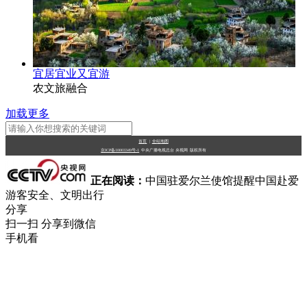
宜居宜业又宜游
农文旅融合
加载更多
首页
|
全站地图
京ICP备10003349号-1
中央广播电视总台
央视网
版权所有
正在阅读：
中国驻爱尔兰使馆提醒中国赴爱
游客安全、文明出行
分享
扫一扫 分享到微信
手机看