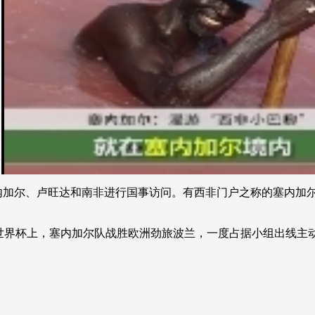
央博
非遗
文化
旅游
科普
健康
乐龄
阅读
云起
超级工厂
智敬中国
全民健康
颜选攻略
海洋
热播榜
总台企业白名单
塞内加尔、卢旺达和南非进行国事访问。有西非门户之称的塞内
斯世界杯上，塞内加尔队战胜欧洲劲旅波兰，一度占据小组出线主