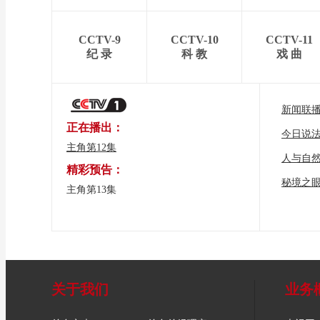
CCTV-9
CCTV-10
CCTV-11
纪 录
科 教
戏 曲
新闻联
正在播出：
今日说
主角第12集
人与自
精彩预告：
秘境之
主角第13集
关于我们
业务