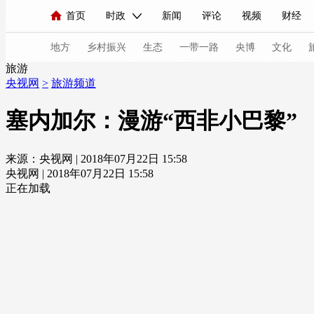
首页
时政
新闻
评论
视频
财经
人民领袖习近平
直播
海外频道
片库
iPanda
栏目大全
联播+
English
中国领导人
节目单
Монгол
听音
央视快评
微视频
习
地方
乡村振兴
生态
一带一路
央博
文化
旅游
央视网
>
旅游频道
总台春晚
网络春晚
共产党员网
秧纪录
塞内加尔：漫游“西非小巴黎”
来源：央视网 | 2018年07月22日 15:58
新闻
国内
国际
评论
经济
军事
央视网 | 2018年07月22日 15:58
人民领袖习近平
联播+
热解读
天天学习
正在加载
视频
小央视频
小央直播
直播中国
熊猫
现场
前线
比划
快看
蓝海中国
新兵
体育
直播
竞猜
2026年世界杯
2026年
VIP会员
CCTV奥林匹克频道
生活体育大会