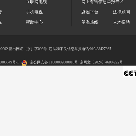
互联网电视
网上有害信息举报专区
音
手机电视
辟谣平台
法律顾问
媒
帮助中心
望海热线
人才招聘
002 新出网证（京）字098号
违法和不良信息举报电话:010-88427865
003349号-1
京公网安备 11000002000018号
京网文〔2024〕4690-222号