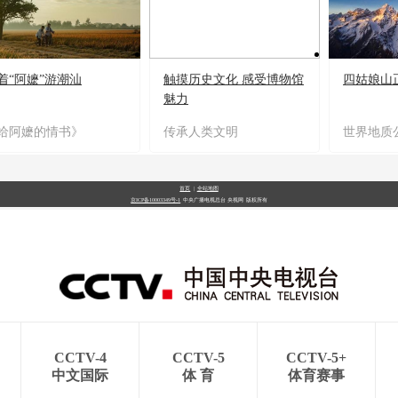
着“阿嬷”游潮汕
触摸历史文化 感受博物馆
四姑娘山
魅力
给阿嬷的情书》
传承人类文明
世界地质
首页
|
全站地图
京ICP备10003349号-1
中央广播电视总台
央视网
版权所有
CCTV-4
CCTV-5
CCTV-5+
中文国际
体 育
体育赛事