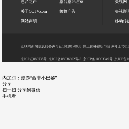
总台之声
总台总经理室
央视网
关于CCTV.com
象舞广告
央视影
网站声明
移动传
互联网新闻信息服务许可证10120170003
网上传播视听节目许可证号0102
京ICP证060535号
京ICP备06036302号-2
京ICP备10003349号
京ICP备10
内加尔：漫游“西非小巴黎”
分享
扫一扫 分享到微信
手机看