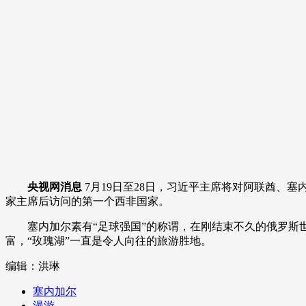
财经
教育
乡村振兴
生态环境
一带一路
大国智造
大国展会
大国保险
云顶对话
CCTV.节目官网
直播
节目单
栏目
片库
央视网消息
7月19日至28日，习近平主席将对阿联酋、
家主席后访问的第一个西非国家。
塞内加尔素有“足球强国”的称谓，在刚结束不久的俄罗
富，“玫瑰湖”一直是令人向往的旅游胜地。
编辑：洪琳
塞内加尔
漫游