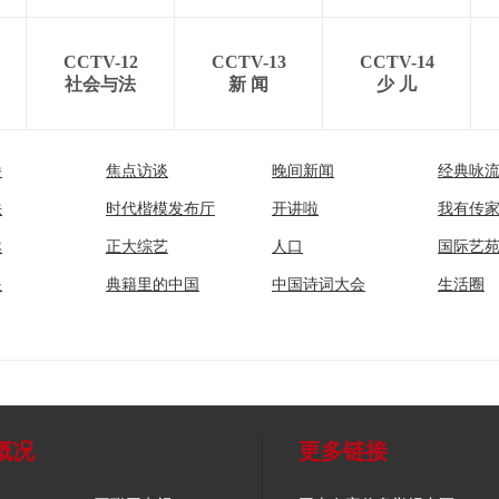
CCTV-12
CCTV-13
CCTV-14
社会与法
新 闻
少 儿
播
焦点访谈
晚间新闻
经典咏
法
时代楷模发布厅
开讲啦
我有传
然
正大综艺
人口
国际艺
眼
典籍里的中国
中国诗词大会
生活圈
概况
更多链接