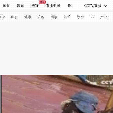
体育
教育
熊猫
直播中国
4K
CCTV.直播
式妙语
主持人
下载央视影音
热解读
天天学习
旅游
科普
健康
乐龄
阅读
艺术
数智
5G
产业+
纪录片网
国家大剧院
大型活动
科技
法治
文娱
人物
公益
图片
习式妙语
央视快评
央视网评
光华锐评
锋面
频道
VR/AR
4K专区
全景新闻
请入列
人生第一次
人生第二次
冬奥会
CBA
NBA
中超
国足
国际足球
网球
综
体育江湖
文化体育
冰雪道路
足球道路