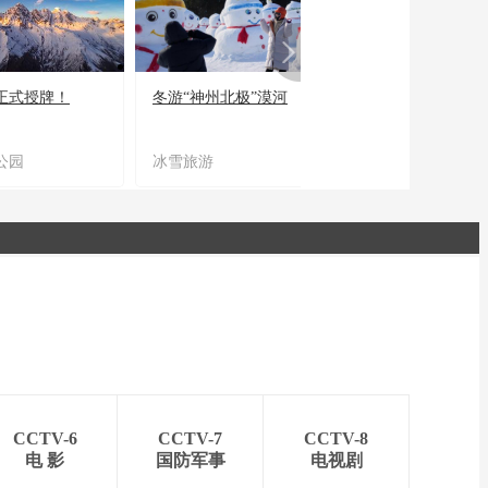
正式授牌！
冬游“神州北极”漠河
宜居宜业又宜游
公园
冰雪旅游
农文旅融合
CCTV-6
CCTV-7
CCTV-8
电 影
国防军事
电视剧