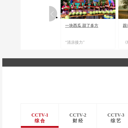
一块西瓜 甜了多方
跟
“清凉接力”
《
CCTV-1
CCTV-2
CCTV-3
综 合
财 经
综 艺