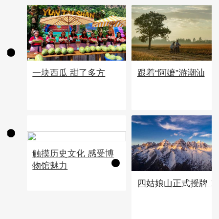
一块西瓜 甜了多方
跟着“阿嬷”游潮汕
触摸历史文化 感受博
物馆魅力
四姑娘山正式授牌！