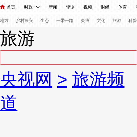
首页
时政
新闻
评论
视频
财经
体育
人民领袖习近平
直播
海外频道
片库
iPanda
栏目大全
联播+
English
中国领导人
节目单
Монгол
听音
央视快评
微视频
习式妙语
主持人
下
地方
乡村振兴
生态
一带一路
央博
文化
旅游
科普
旅游
总台春晚
网络春晚
共产党员网
秧纪录
纪录片网
新闻
国内
国际
评论
经济
军事
科技
法
央视网
>
旅游频
人民领袖习近平
联播+
热解读
天天学习
习式妙语
视频
小央视频
小央直播
直播中国
熊猫频道
V
道
现场
前线
比划
快看
蓝海中国
新兵请入列
体育
直播
竞猜
2026年世界杯
2026年冬奥会
VIP会员
CCTV奥林匹克频道
生活体育大会
体育江湖