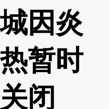
城因炎
热暂时
关闭