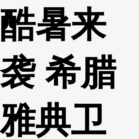
酷暑来
财经
教育
乡村振兴
生态环境
一带一路
央博
大国智造
大国展会
大国保险
云顶对话
云起
超
袭 希腊
CCTV.节目官网
直播
节目单
栏目
片库
热播榜
雅典卫