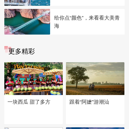
给你点“颜色”，来看看大美青
海
更多精彩
一块西瓜 甜了多方
跟着“阿嬷”游潮汕