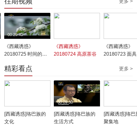
往期视频
更多 >
00:29:40
00:29:44
00:29:46
《西藏诱惑》
《西藏诱惑》
《西藏诱惑》
20180725 时间的风
20180724 高原茶谷
20180723 面
景
精彩看点
更多 >
00:10:12
00:09:30
00:07:59
[西藏诱惑]珞巴族的
[西藏诱惑]珞巴族的
[西藏诱惑]珞巴
文化
生活方式
聚集地