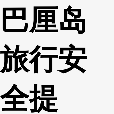
巴厘岛
财经
教育
乡村振兴
生态环境
一带一路
央博
大国智造
大国展会
大国保险
云顶对话
云起
超
旅行安
CCTV.节目官网
直播
节目单
栏目
片库
热播榜
全提