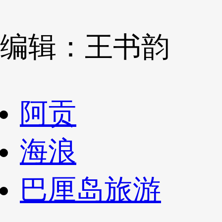
编辑：王书韵
阿贡
海浪
巴厘岛旅游