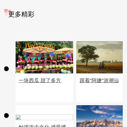
更多精彩
一块西瓜 甜了多方
跟着“阿嬷”游潮汕