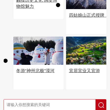
触摸历史文化 感受博
物馆魅力
四姑娘山正式授牌！
宜居宜业又宜游
冬游“神州北极”漠河