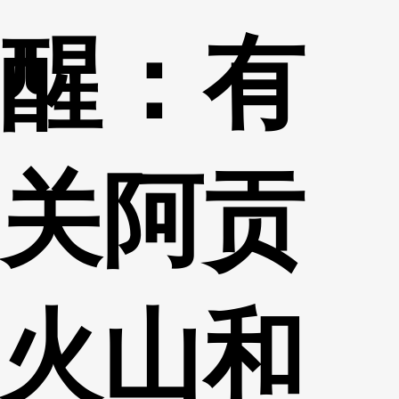
醒：有
关阿贡
火山和