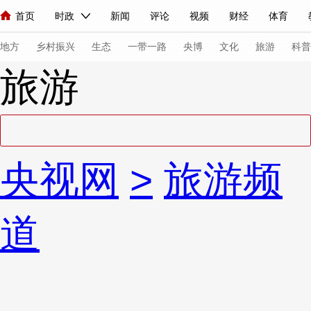
首页
时政
新闻
评论
视频
财经
体育
人民领袖习近平
直播
海外频道
片库
iPanda
栏目大全
联播+
English
中国领导人
节目单
Монгол
听音
央视快评
微视频
习式妙语
主持人
下
地方
乡村振兴
生态
一带一路
央博
文化
旅游
科普
旅游
总台春晚
网络春晚
共产党员网
秧纪录
纪录片网
新闻
国内
国际
评论
经济
军事
科技
法
央视网
>
旅游频
人民领袖习近平
联播+
热解读
天天学习
习式妙语
视频
小央视频
小央直播
直播中国
熊猫频道
V
道
现场
前线
比划
快看
蓝海中国
新兵请入列
体育
直播
竞猜
2026年世界杯
2026年冬奥会
VIP会员
CCTV奥林匹克频道
生活体育大会
体育江湖