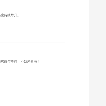
《西藏诱惑》
20180711 边境上的
幸福家园——多庆村
00:29:49
热度持续攀升。
《西藏诱惑》
20180710 高原茶谷
00:29:44
《西藏诱惑》
20180709 面具之缘
00:29:46
《西藏诱惑》
20180705 《情暖高
的灰白与单调，不妨来青海！
原》上集
00:29:45
《西藏诱惑》
20180704 韦亚平的
幸福藏毯生活
00:29:53
《西藏诱惑》
20180703 东坝民居
00:29:45