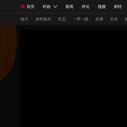
首页
时政
新闻
评论
视频
财经
人民领袖习近平
直播
海外频道
片库
iPanda
栏目大全
联播+
English
中国领导人
节目单
Монгол
听音
央视快评
微视频
习
地方
乡村振兴
生态
一带一路
央博
文化
总台春晚
网络春晚
共产党员网
秧纪录
新闻
国内
国际
评论
经济
军事
人民领袖习近平
联播+
热解读
天天学习
视频
小央视频
小央直播
直播中国
熊猫
现场
前线
比划
快看
蓝海中国
新兵
体育
直播
竞猜
2026年世界杯
2026
VIP会员
CCTV奥林匹克频道
生活体育大会