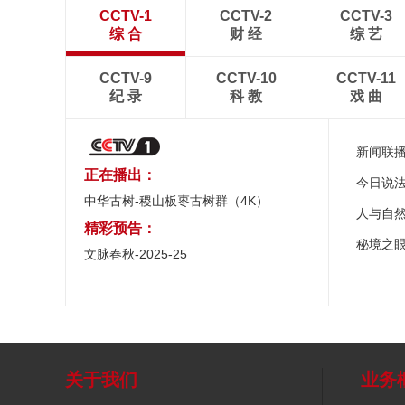
CCTV-1
CCTV-2
CCTV-3
综 合
财 经
综 艺
CCTV-9
CCTV-10
CCTV-11
纪 录
科 教
戏 曲
新闻联
正在播出：
今日说
中华古树-稷山板枣古树群（4K）
人与自
精彩预告：
秘境之
文脉春秋-2025-25
关于我们
业务