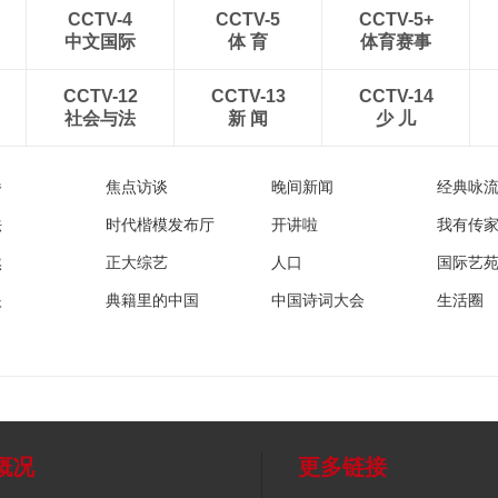
CCTV-4
CCTV-5
CCTV-5+
中文国际
体 育
体育赛事
CCTV-12
CCTV-13
CCTV-14
社会与法
新 闻
少 儿
播
焦点访谈
晚间新闻
经典咏
法
时代楷模发布厅
开讲啦
我有传
然
正大综艺
人口
国际艺
眼
典籍里的中国
中国诗词大会
生活圈
概况
更多链接