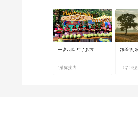
一块西瓜 甜了多方
跟着“阿
“清凉接力”
《给阿嬷