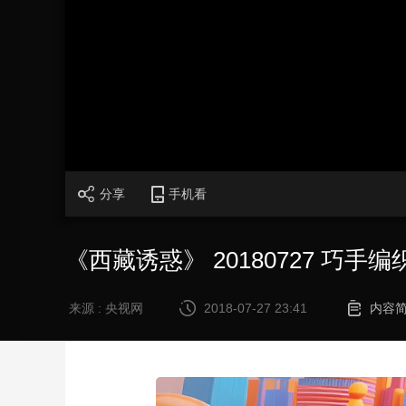
财经
教育
乡村振兴
生态环境
一带一路
大国智造
大国展会
大国保险
云顶对话
CCTV.节目官网
直播
节目单
栏目
片库
分享
手机看
《西藏诱惑》 20180727 巧手
来源 : 央视网
2018-07-27 23:41
内容