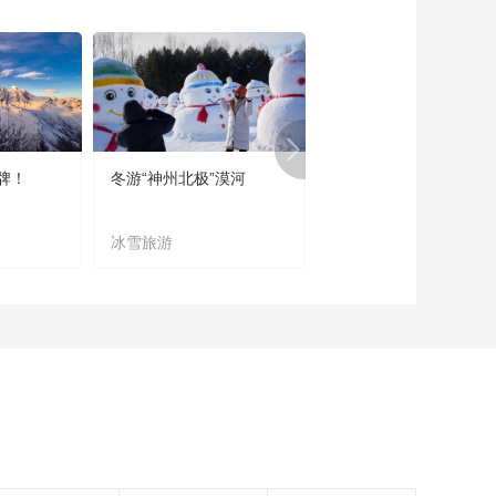
《西藏诱惑》
20180702 圣湖逐星
00:29:45
《西藏诱惑》
20180629 踏地起舞
00:29:44
牌！
冬游“神州北极”漠河
宜居宜业又宜游
《西藏诱惑》
20180628 僜人探访
之旅
冰雪旅游
农文旅融合
00:29:47
《西藏诱惑》
20180627 竹编铺就
致富路
00:29:44
《西藏诱惑》
20180626 情系普堆
巴宣舞
00:29:46
《西藏诱惑》
20180625 甲郎村的
故事