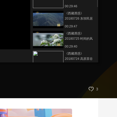
新生活
00:29:46
艺术
汽车
数智
5G
产业+
《西藏诱惑》
时尚
天气
才艺
网展
央央好物
20180726 东坝民居
00:29:47
《西藏诱惑》
20180725 时间的风
景
00:29:40
《西藏诱惑》
20180724 高原茶谷
00:29:44
《西藏诱惑》
20180723 面具之缘
00:29:46
3
《西藏诱惑》
20180720 深山信使
00:29:45
《西藏诱惑》