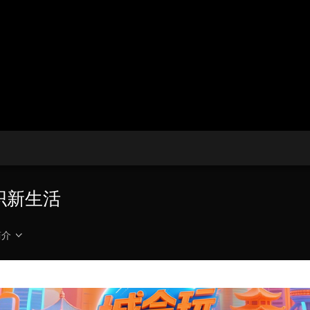
央博
非遗
文化
旅游
科普
健康
乐龄
阅读
云起
超级工厂
智敬中国
全民健康
颜选攻略
海洋
热播榜
总台企业白名单
编织新生活
简介