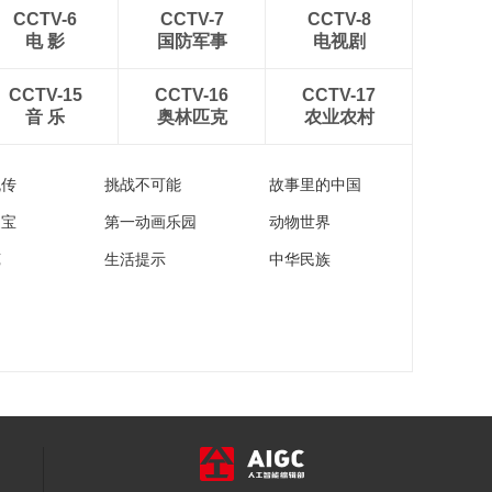
00:29:51
CCTV-6
CCTV-7
CCTV-8
《西藏诱惑》
电 影
国防军事
电视剧
20180622 盐井故事
00:29:47
CCTV-15
CCTV-16
CCTV-17
音 乐
奥林匹克
农业农村
《西藏诱惑》
20180621 普兰之旅
00:29:34
流传
挑战不可能
故事里的中国
家宝
第一动画乐园
动物世界
苑
生活提示
中华民族