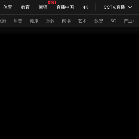
体育
教育
熊猫
直播中国
4K
CCTV.直播
式妙语
主持人
下载央视影音
热解读
天天学习
旅游
科普
健康
乐龄
阅读
艺术
数智
5G
产业+
纪录片网
国家大剧院
大型活动
科技
法治
文娱
人物
公益
图片
习式妙语
央视快评
央视网评
光华锐评
锋面
频道
VR/AR
4K专区
全景新闻
请入列
人生第一次
人生第二次
年冬奥会
CBA
NBA
中超
国足
国际足球
网球
综
体育江湖
文化体育
冰雪道路
足球道路