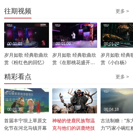
往期视频
更多 >
00:01:07
00:01:09
00:01:27
岁月如歌 经典歌曲欣
岁月如歌 经典歌曲欣
岁月如歌 经典
赏《粉红色的回忆》
赏《在那桃花盛开的
赏《小白杨》
地方》
精彩看点
更多 >
00:01:35
00:05:10
00:04:18
首届丰宁坝上草原文
神秘的使鹿民族鄂温
古法制糖：“东
化节在河北马镇开幕
克与他们的训鹿绝技
力”巧家小碗红