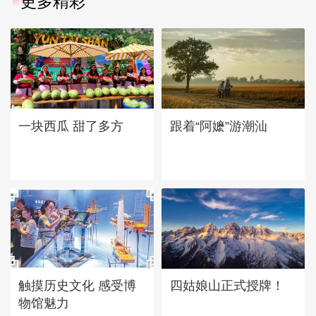
更多精彩
一块西瓜 甜了多方
跟着“阿嬷”游潮汕
四姑娘山正式授牌！
触摸历史文化 感受博
物馆魅力