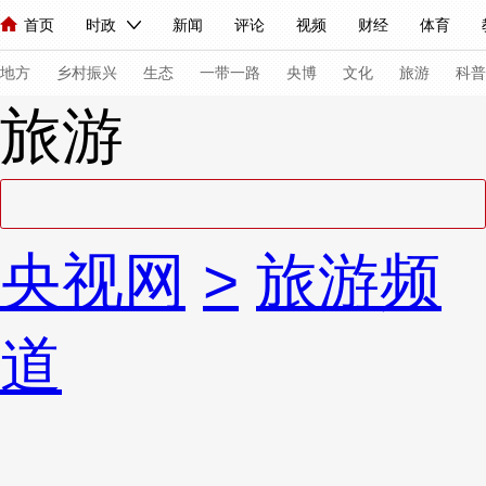
首页
时政
新闻
评论
视频
财经
体育
人民领袖习近平
直播
海外频道
片库
iPanda
栏目大全
联播+
English
中国领导人
节目单
Монгол
听音
央视快评
微视频
习式妙语
主持人
下
地方
乡村振兴
生态
一带一路
央博
文化
旅游
科普
旅游
总台春晚
网络春晚
共产党员网
秧纪录
纪录片网
新闻
国内
国际
评论
经济
军事
科技
法
央视网
>
旅游频
人民领袖习近平
联播+
热解读
天天学习
习式妙语
视频
小央视频
小央直播
直播中国
熊猫频道
V
道
现场
前线
比划
快看
蓝海中国
新兵请入列
体育
直播
竞猜
2026年世界杯
2026年冬奥会
VIP会员
CCTV奥林匹克频道
生活体育大会
体育江湖