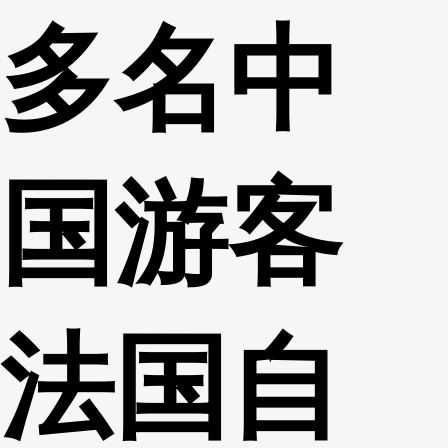
多名中
财经
教育
乡村振兴
生态环境
一带一路
央博
大国智造
大国展会
大国保险
云顶对话
云起
超
国游客
CCTV.节目官网
直播
节目单
栏目
片库
热播榜
法国自