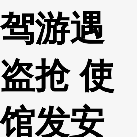
驾游遇
盗抢 使
馆发安