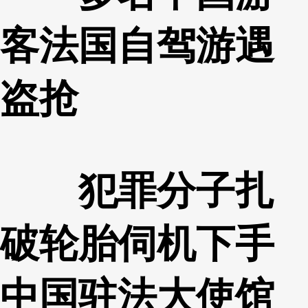
客法国自驾游遇
盗抢
犯罪分子扎
破轮胎伺机下手
中国驻法大使馆