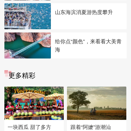
山东海滨消夏游热度攀升
给你点“颜色”，来看看大美青
海
更多精彩
一块西瓜 甜了多方
跟着“阿嬷”游潮汕