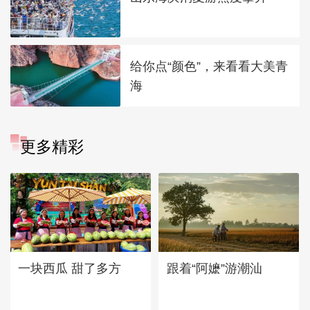
给你点“颜色”，来看看大美青
海
更多精彩
一块西瓜 甜了多方
跟着“阿嬷”游潮汕