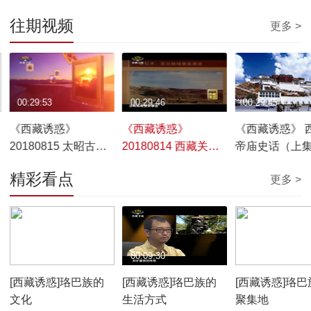
往期视频
更多 >
00:29:53
00:29:46
00:29:45
《西藏诱惑》
《西藏诱惑》
《西藏诱惑》 
20180815 太昭古城
20180814 西藏关帝
帝庙史话（上
团结情
庙史话（下集）
20180813
精彩看点
更多 >
00:10:12
00:09:30
00:07:59
[西藏诱惑]珞巴族的
[西藏诱惑]珞巴族的
[西藏诱惑]珞巴
文化
生活方式
聚集地